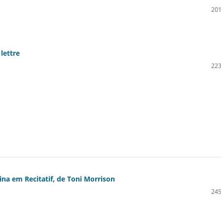
201
lettre
223
na em Recitatif, de Toni Morrison
245