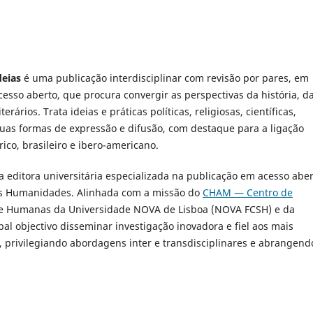
deias
é uma publicação interdisciplinar com revisão por pares, em
cesso aberto, que procura convergir as perspectivas da história, d
erários. Trata ideias e práticas políticas, religiosas, científicas,
s suas formas de expressão e difusão, com destaque para a ligação
ico, brasileiro e ibero-americano.
a editora universitária especializada na publicação em acesso abe
 das Humanidades. Alinhada com a missão do
CHAM — Centro de
s e Humanas da Universidade NOVA de Lisboa (NOVA FCSH) e da
al objectivo disseminar investigação inovadora e fiel aos mais
o, privilegiando abordagens inter e transdisciplinares e abrangend