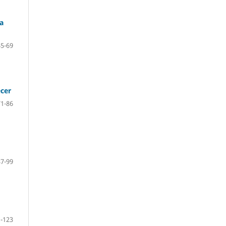
a
45-69
ecer
71-86
87-99
-123