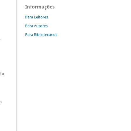
Informações
Para Leitores
Para Autores
Para Bibliotecários
a
rto
o