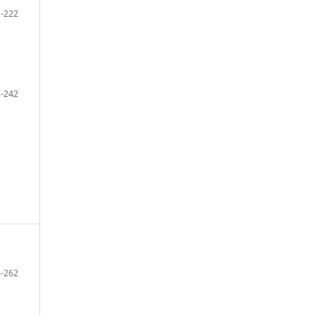
-222
-242
-262