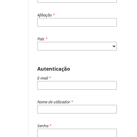
Afiliação
*
País
*
Autenticação
E-mail
*
Nome de utilizador
*
Senha
*