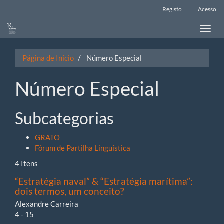
Main
Registo
Acesso
Navigation
Main
Toggle
Content
naviga
Sidebar
Página de Início
Número Especial
Número Especial
Subcategorias
GRATO
Fórum de Partilha Linguística
4 Itens
“Estratégia naval” & “Estratégia marítima”:
dois termos, um conceito?
Alexandre Carreira
4 - 15