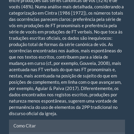
entre produções das séries canónicas de vós (52%) e de
vocês (48%). Numa análise mais detalhada, considerando a
categorização em Cintra (1986 [1972]), os números totais
das ocorrências parecem claros: preferência pela série de
vós em produções de FT pronominais e preferência pela
série de vocês em produções de FT verbais. No que toca às
traduções escritas oficiais, os dados são inequívocos:
produção total de formas da série canónica de vós. As
ocorrências encontradas nos áudios, mais espontâneas do
que nos textos escritos, contribuem para a ideia de
mudança em curso (cf., por exemplo, Gouveia, 2008), mais
acentuada nas FT verbais do que nas FT pronominais e,
nestas, mais acentuada na posição de sujeito do que em
posições de complemento, em linha com o que avançaram,
por exemplo, Aguiar & Paiva (2017). Diferentemente, os
dados encontrados nos registos escritos, produções por
natureza menos espontâneas, sugerem uma vontade de
permanência do uso de elementos da 2PP tradicional no
discurso oficial da igreja.
Article
Como Citar