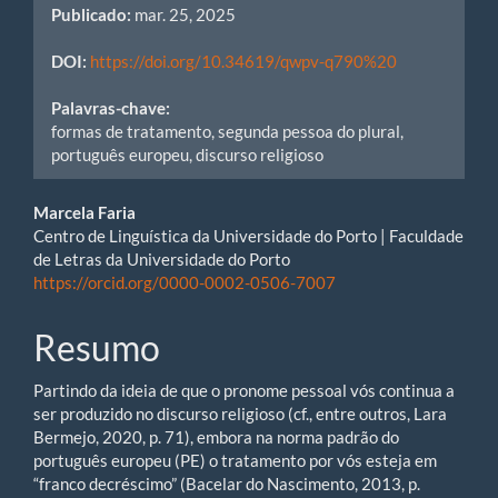
Publicado:
mar. 25, 2025
DOI:
https://doi.org/10.34619/qwpv-q790%20
Palavras-chave:
formas de tratamento, segunda pessoa do plural,
português europeu, discurso religioso
Main
Marcela Faria
Centro de Linguística da Universidade do Porto | Faculdade
Article
de Letras da Universidade do Porto
https://orcid.org/0000-0002-0506-7007
Content
Resumo
Partindo da ideia de que o pronome pessoal vós continua a
ser produzido no discurso religioso (cf., entre outros, Lara
Bermejo, 2020, p. 71), embora na norma padrão do
português europeu (PE) o tratamento por vós esteja em
“franco decréscimo” (Bacelar do Nascimento, 2013, p.