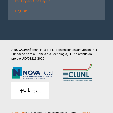
Português (Portugal)
English
A
NOVA
Ling
é financiada por fundos nacionais através da FCT —
Fundação para a Ciência e a Tecnologia, I.P., no âmbito do
projeto UID/03213/2025.
NOVA
Ling
© 2026 by CLUNL is licensed under
CC BY 4.0