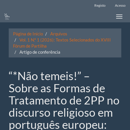
Main
Registo
Acesso
Navigation
Main
Toggle
Content
naviga
Sidebar
Página de Início
Arquivos
Vol. 1 N.º 1 (2026): Textos Selecionados do XVIII
Fórum de Partilha
Artigo de conferência
“*Não temeis!” –
Sobre as Formas de
Tratamento de 2PP no
discurso religioso em
português europeu: