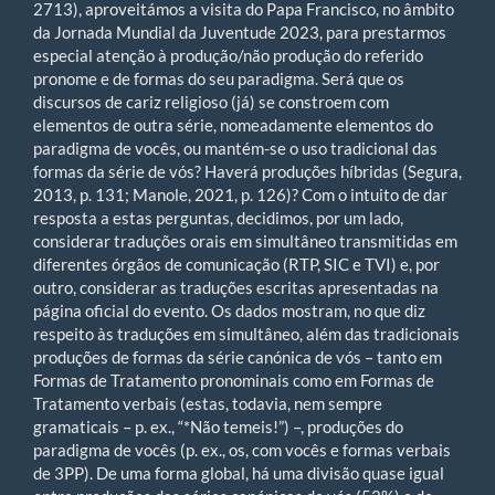
2713), aproveitámos a visita do Papa Francisco, no âmbito
da Jornada Mundial da Juventude 2023, para prestarmos
especial atenção à produção/não produção do referido
pronome e de formas do seu paradigma. Será que os
discursos de cariz religioso (já) se constroem com
elementos de outra série, nomeadamente elementos do
paradigma de vocês, ou mantém-se o uso tradicional das
formas da série de vós? Haverá produções híbridas (Segura,
2013, p. 131; Manole, 2021, p. 126)? Com o intuito de dar
resposta a estas perguntas, decidimos, por um lado,
considerar traduções orais em simultâneo transmitidas em
diferentes órgãos de comunicação (RTP, SIC e TVI) e, por
outro, considerar as traduções escritas apresentadas na
página oficial do evento. Os dados mostram, no que diz
respeito às traduções em simultâneo, além das tradicionais
produções de formas da série canónica de vós – tanto em
Formas de Tratamento pronominais como em Formas de
Tratamento verbais (estas, todavia, nem sempre
gramaticais – p. ex., “*Não temeis!”) –, produções do
paradigma de vocês (p. ex., os, com vocês e formas verbais
de 3PP). De uma forma global, há uma divisão quase igual