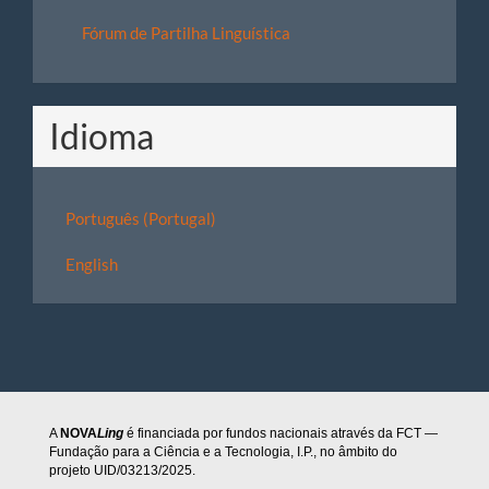
Fórum de Partilha Linguística
Idioma
Português (Portugal)
English
A
NOVA
Ling
é financiada por fundos nacionais através da FCT —
Fundação para a Ciência e a Tecnologia, I.P., no âmbito do
projeto UID/03213/2025.