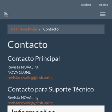
Main
Registo
Acesso
Navigation
Main
Toggle
Content
naviga
Sidebar
Página de Início
Contacto
Contacto
Contacto Principal
Revista NOVALing
NOVA CLUNL
revistanovaling@fcsh.unl.pt
Contacto para Suporte Técnico
Revista NOVALing
revistanovaling@fcsh.unl.pt