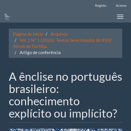
Main
Registo
Acesso
Navigation
Main
Toggle
Content
naviga
Sidebar
Página de Início
Arquivos
Vol. 1 N.º 1 (2026): Textos Selecionados do XVIII
Fórum de Partilha
Artigo de conferência
A ênclise no português
brasileiro:
conhecimento
explícito ou implícito?