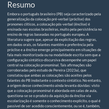
Resumo
Embora o português brasileiro (PB) seja caracterizado pela
generalização da colocação pré-verbal (próclise) dos
pronomes clíticos, a colocação pós-verbal (ênclise) é
ensinada nas escolas brasileiras, muito pela persistência no
ensino de regras baseadas no português europeu. A
literatura sugere que, apesar da explicitação das regras,
em dados orais, os falantes mantêm a preferência pela
próclise e a ênclise emerge principalmente em situações de
fala mais monitorizada ou na modalidade escrita sem que a
configuração sintático-discursiva desempenhe um papel
central na colocação pronominal. Tais afirmações são
corroboradas pelo estudo de Pereira (2023a), que
constatou que ambas as colocações são aceites pelos
falantes do PB inobstante o contexto sintático. No entanto,
a origem desse conhecimento ainda levanta dúvidas: visto
que a colocação pronominal é abordada em salas de aula,
questiona-se se o produto da aquisição da ênclise via
escolarização é somente o conhecimento explícito, o qual é
passível de ser acedido conscientemente, ou se é, também,