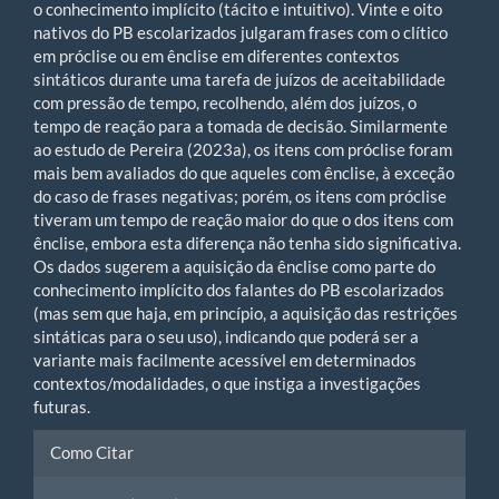
o conhecimento implícito (tácito e intuitivo). Vinte e oito
nativos do PB escolarizados julgaram frases com o clítico
em próclise ou em ênclise em diferentes contextos
sintáticos durante uma tarefa de juízos de aceitabilidade
com pressão de tempo, recolhendo, além dos juízos, o
tempo de reação para a tomada de decisão. Similarmente
ao estudo de Pereira (2023a), os itens com próclise foram
mais bem avaliados do que aqueles com ênclise, à exceção
do caso de frases negativas; porém, os itens com próclise
tiveram um tempo de reação maior do que o dos itens com
ênclise, embora esta diferença não tenha sido significativa.
Os dados sugerem a aquisição da ênclise como parte do
conhecimento implícito dos falantes do PB escolarizados
(mas sem que haja, em princípio, a aquisição das restrições
sintáticas para o seu uso), indicando que poderá ser a
variante mais facilmente acessível em determinados
contextos/modalidades, o que instiga a investigações
futuras.
Article
Como Citar
Details