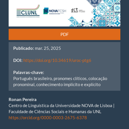
PDF
Publicado:
mar. 25, 2025
DOI:
https://doi.org/10.34619/uroc-ptg6
Palavras-chave:
Português brasileiro, pronomes clíticos, colocação
pronominal, conhecimento implícito e explícito
Main
Ronan Pereira
Centro de Linguística da Universidade NOVA de Lisboa |
Article
Faculdade de Ciências Sociais e Humanas da UNL
https://orcid.org/0000-0003-2675-6378
Content