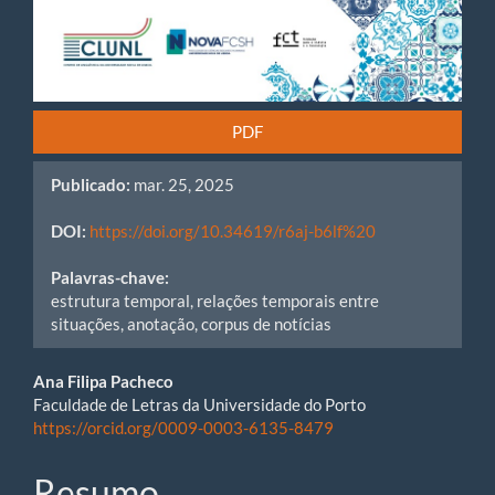
PDF
Publicado:
mar. 25, 2025
DOI:
https://doi.org/10.34619/r6aj-b6lf%20
Palavras-chave:
estrutura temporal, relações temporais entre
situações, anotação, corpus de notícias
Main
Ana Filipa Pacheco
Faculdade de Letras da Universidade do Porto
Article
https://orcid.org/0009-0003-6135-8479
Content
Resumo