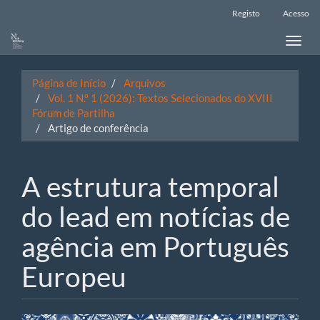
Main
Registo
Acesso
Navigation
Main
Toggle
Content
naviga
Sidebar
Página de Início
Arquivos
Vol. 1 N.º 1 (2026): Textos Selecionados do XVIII
Fórum de Partilha
Artigo de conferência
A estrutura temporal
do lead em notícias de
agência em Português
Europeu