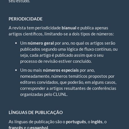
seu estudo.
PERIODICIDADE
A revista tem periodicidade
bianual
e publica apenas
artigos científicos, limitando-se a dois tipos de números:
Um
número geral
por ano, no qual os artigos serão
publicados segundo uma lógica de fluxo contínuo, ou
seja, cada artigo é publicado assim que o seu
processo de revisão estiver concluído.
Um ou mais
números especiais
por ano,
nomeadamente, números temáticos propostos por
editores convidados, que poderão, em alguns casos,
corresponder a artigos resultantes de conferências
organizadas pelo CLUNL.
LÍNGUAS DE PUBLICAÇÃO
As línguas de publicação são o
português
, o
inglês
, o
francês
e o
espanhol
.