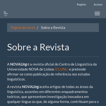
Main
Registo
Acesso
Navigation
Main
Toggle
Content
naviga
Sidebar
Página de Início
Sobre a Revista
Sobre a Revista
A
NOVA
Ling
é a revista oficial do Centro de Linguística da
Universidade NOVA de Lisboa
(CLUNL)
e pretende
afirmar-se como publicação de referência nos estudos
linguísticos.
A revista
NOVA
Ling
aceita artigos de todas as áreas da
linguística, assentes em diferentes enquadramentos
teóricos, que apresentem investigação inovadora em
qualquer língua ou que, de alguma forma, contribuam para o