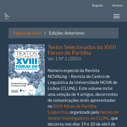
Main
Registo
Acesso
Navigation
Main
Toggle
Content
naviga
Sidebar
Página de Início
Edições Anteriores
Textos Selecionados do XVIII
Fórum de Partilha
Vol. 1 N.º 1 (2026)
Número especial da Revista
NOVA
Ling
– Revista do Centro de
Linguística da Universidade NOVA de
Lisboa (CLUNL). Este volume inclui
uma seleção de 4 artigos, decorrentes
de comunicações orais apresentadas
no
XVIII Fórum de Partilha
Linguística
, organizado pelo
Núcleo de
Jovens Investigadores do CLUNL
, que
decorreu nos dias 19 e 20 de abril de