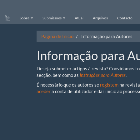
Main
Navigation
Main
Sobre
Submissões
Atual
Arquivos
Contacto
Content
Sidebar
Página de Início
Informação para Autores
Informação para A
Deseja submeter artigos à revista? Convidamos tod
secção, bem como as
Instruções para Autores
.
É necessário que os autores se
registem
na revista
aceder
à conta de utilizador e dar início ao process