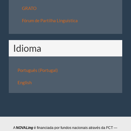
GRATO
Fórum de Partilha Linguística
Idioma
Português (Portugal)
English
A
NOVA
Ling
é financiada por fundos nacionais através da FCT —