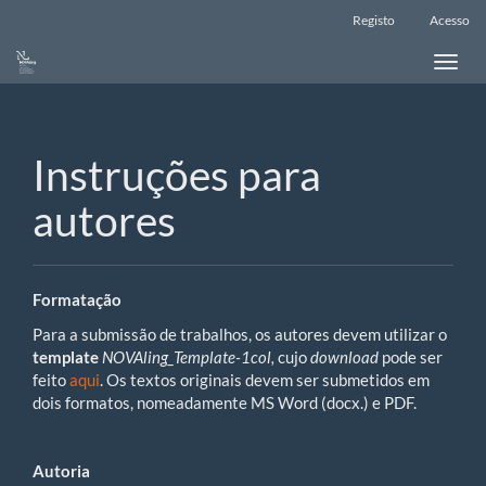
Main
Registo
Acesso
Navigation
Main
Toggle
Content
naviga
Sidebar
Instruções para
autores
Formatação
Para a submissão de trabalhos, os autores devem utilizar o
template
NOVAling_Template-1col,
cujo
download
pode ser
feito
aqui
.
Os textos originais devem ser submetidos em
dois formatos, nomeadamente MS Word (docx.) e PDF.
Autoria