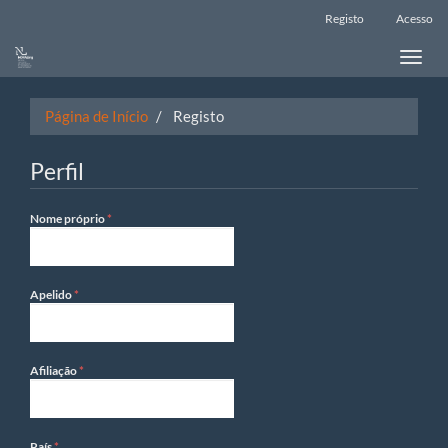
Main
Registo
Acesso
Navigation
Main
Toggle
Content
naviga
Sidebar
Página de Início
Registo
Perfil
Obrigatório
Nome próprio
*
Obrigatório
Apelido
*
Obrigatório
Afiliação
*
Obrigatório
País
*