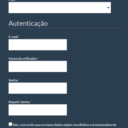
Autenticação
Obrigatório
E-mail
*
Obrigatório
Nome de utilizador
*
Obrigatório
Senha
*
Obrigatório
Repetir Senha
*
Sim, concordo que os meus dados sejam recolhidos e armazenados de