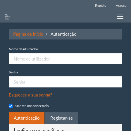
Main
Registo
Acesso
Navigation
Main
Toggle
Content
naviga
Sidebar
Página de Início
Autenticação
Nome de utilizador
Senha
Esqueceu a sua senha?
Manter-me conectado
Autenticação
Registar-se