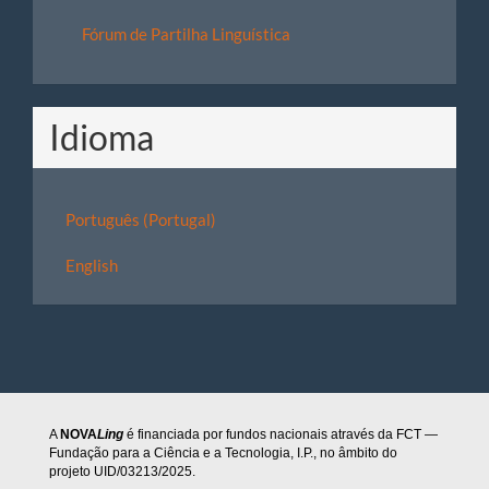
Fórum de Partilha Linguística
Idioma
Português (Portugal)
English
A
NOVA
Ling
é financiada por fundos nacionais através da FCT —
Fundação para a Ciência e a Tecnologia, I.P., no âmbito do
projeto UID/03213/2025.