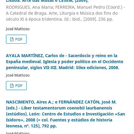
Lisboa: Arte das Musas e CESEM, [2009].
RODRIGUES, Ana Maria; FERREIRA, Manuel Pedro (Coord.) -
A Catedral de Braga. Arte, Liturgia e Música dos fins do
século XI à época tridentina. Id.: ibid., [2009]. 236 pp.
José Mattoso
PDF
AYALA MARTÍNEZ, Carlos de - Sacerdocio y reino en la
España medieval. Iglesia y poder político en el Occidente
peninsular, siglos VII-XII. Madrid: Silex ediciones, 2008.
José Mattoso
PDF
NASCIMENTO, Aires A.; e FERNÁNDEZ CATÓN, José M.
(eds.) - Liber testamentorum coenobii laurbanensis
(estúdios). León: Centro de Estudios e Investigación «San
Isidoro», 2008 (= col. Fuentes y estúdios de historia
leonesa, nº. 125), 792 pp.
José Mattoso