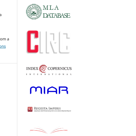
a
com a
ons