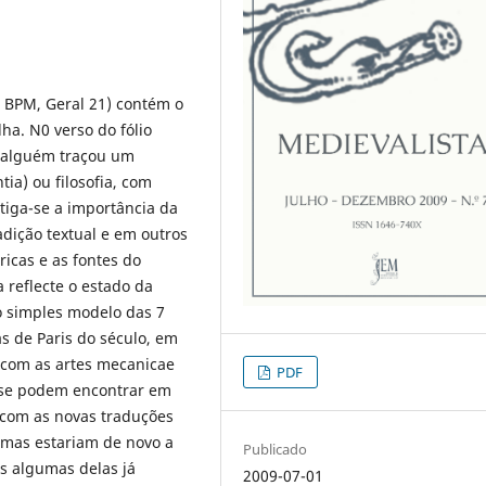
 BPM, Geral 21) contém o
lha. N0 verso do fólio
, alguém traçou um
ia) ou filosofia, com
tiga-se a importância da
adição textual e em outros
icas e as fontes do
reflecte o estado da
o simples modelo das 7
as de Paris do século, em
, com as artes mecanicae
PDF
e se podem encontrar em
 com as novas traduções
uemas estariam de novo a
Publicado
as algumas delas já
2009-07-01