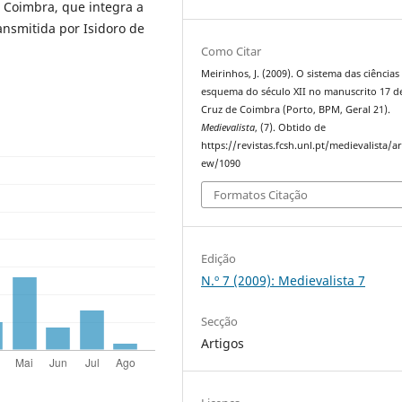
Coimbra, que integra a
ransmitida por Isidoro de
Como Citar
Meirinhos, J. (2009). O sistema das ciência
esquema do século XII no manuscrito 17 d
Cruz de Coimbra (Porto, BPM, Geral 21).
Medievalista
, (7). Obtido de
https://revistas.fcsh.unl.pt/medievalista/ar
ew/1090
Formatos Citação
Edição
N.º 7 (2009): Medievalista 7
Secção
Artigos