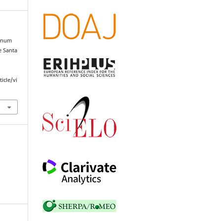
s num
e Santa
ticle/vi