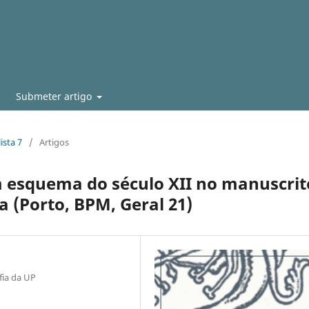
Submeter artigo
ista 7
/
Artigos
m esquema do século XII no manuscrit
a (Porto, BPM, Geral 21)
fia da UP