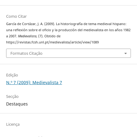
Como Citar
García de Cortázar, J. A. (2009). La historiografía de tema medieval hispano:
una reflexión sobre el oficio y la producción del medievalista en los años 1982
a 2007.
Medievalista
, (7). Obtido de
https://revistas.fcsh.unl.pt/medievalista/article/view/1089
Formatos Citação
Edição
N.º 7 (2009): Medievalista 7
Secção
Destaques
Licença