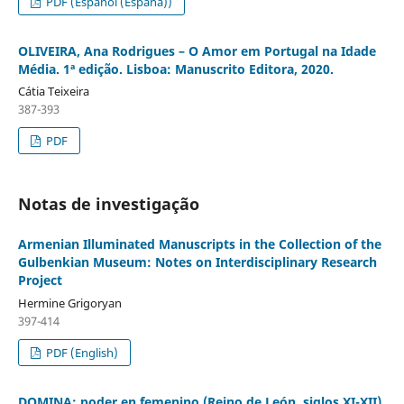
PDF (Español (España))
OLIVEIRA, Ana Rodrigues – O Amor em Portugal na Idade
Média. 1ª edição. Lisboa: Manuscrito Editora, 2020.
Cátia Teixeira
387-393
PDF
Notas de investigação
Armenian Illuminated Manuscripts in the Collection of the
Gulbenkian Museum: Notes on Interdisciplinary Research
Project
Hermine Grigoryan
397-414
PDF (English)
DOMINA: poder en femenino (Reino de León, siglos XI-XII)