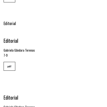
Sumário
Editorial
Editorial
Gabriela Gândara Terenas
7-9
pdf
Editorial
Gabriela Gândara Terenas