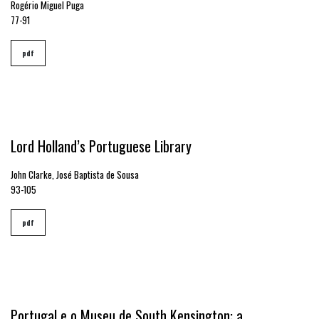
Rogério Miguel Puga
77-91
pdf
Lord Holland’s Portuguese Library
John Clarke, José Baptista de Sousa
93-105
pdf
Portugal e o Museu de South Kensington: a