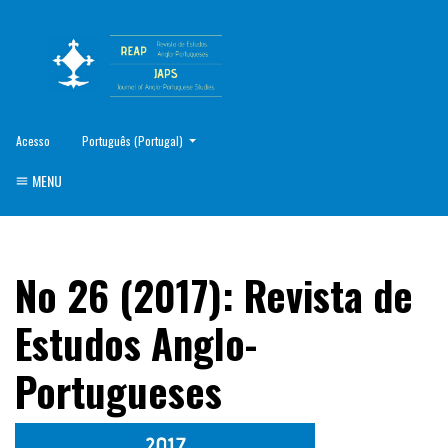
##plugins.themes.healthSciences.language.toggle##
Acesso
Português (Portugal)
MENU
No 26 (2017): Revista de
Estudos Anglo-
Portugueses