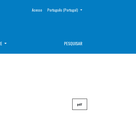
##plugins.themes.healthSciences.language.toggle##
Acesso
Português (Portugal)
RE
PESQUISAR
pdf