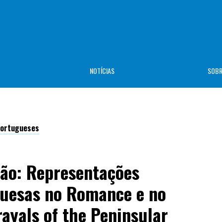
NOTÍCIAS
SOB
-Portugueses
eão: Representações
guesas no Romance e no
rayals of the Peninsular