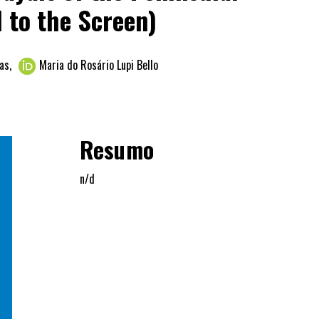
 to the Screen)
nas
,
Maria do Rosário Lupi Bello
Resumo
n/d