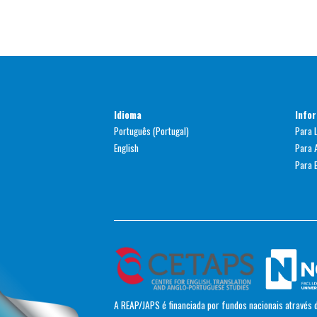
Idioma
Info
Português (Portugal)
Para 
English
Para 
Para B
A REAP/JAPS é financiada por fundos nacionais através d