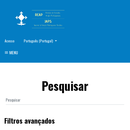
##plugins.themes.healthSciences.language.toggle##
Acesso
Português (Portugal)
MENU
Pesquisar
Filtros avançados