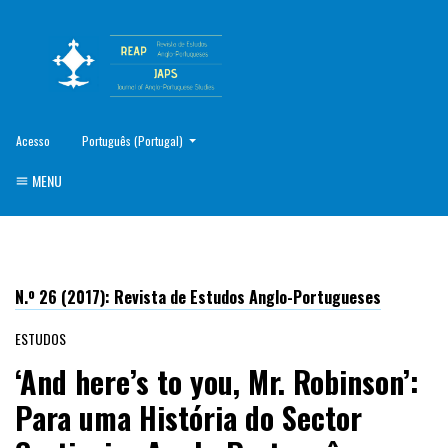
##plugins.themes.healthSciences.language.toggle##
Acesso
Português (Portugal)
MENU
N.º 26 (2017): Revista de Estudos Anglo-Portugueses
ESTUDOS
‘And here’s to you, Mr. Robinson’:
Para uma História do Sector