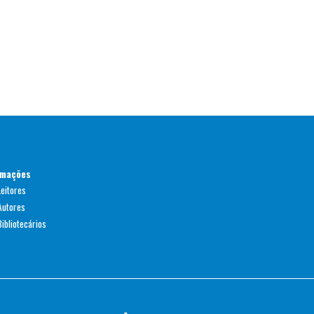
rmações
Leitores
Autores
ibliotecários