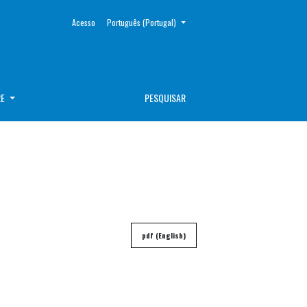
##plugins.themes.healthSciences.language.toggle##
Acesso
Português (Portugal)
RE
PESQUISAR
pdf (English)