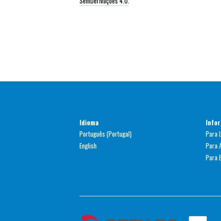
SemDerivações 4.0
.
Idioma
Info
Português (Portugal)
Para 
English
Para 
Para B