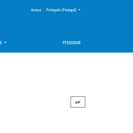
##plugins.themes.healthSciences.language.toggle##
Acesso
Português (Portugal)
RE
PESQUISAR
pdf