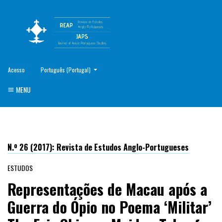
##plugins.themes.healthSciences.language.toggle##
Acesso
Português (Portugal)
MENU
N.º 26 (2017): Revista de Estudos Anglo-Portugueses
ESTUDOS
Representações de Macau após a
Guerra do Ópio no Poema ‘Militar’