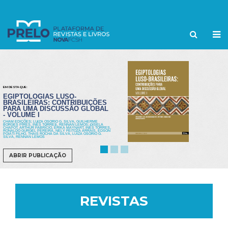
EM DESTAQUE:
EGIPTOLOGIAS LUSO-
BRASILEIRAS: CONTRIBUIÇÕES
PARA UMA DISCUSSÃO GLOBAL
- VOLUME I
CHAM EDIÇÕES; LUIZA OSORIO G. SILVA, GUILHERME
BORGES PIRES, INÊS TORRES, RENNAN LEMOS; GISELA
CHAPOT, ARTHUR FABRÍCIO, ÉRIKA MAYNART, INÊS TORRES,
RONALDO GURGEL PEREIRA, NELY FEITOZA ARRAIS, EDSON
POIATI FILHO, THAIS ROCHA DA SILVA, LUIZA OSORIO G.
SILVA, RENNAN LEMOS
ABRIR PUBLICAÇÃO
REVISTAS