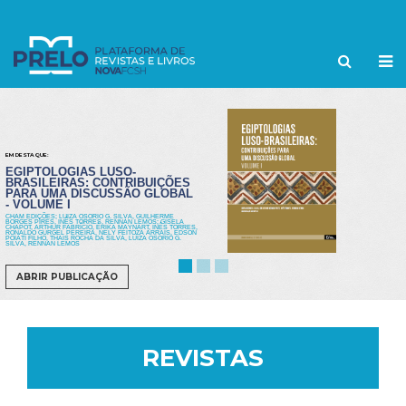
EM DESTAQUE:
EGIPTOLOGIAS LUSO-
BRASILEIRAS: CONTRIBUIÇÕES
PARA UMA DISCUSSÃO GLOBAL
- VOLUME I
CHAM EDIÇÕES; LUIZA OSORIO G. SILVA, GUILHERME
BORGES PIRES, INÊS TORRES, RENNAN LEMOS; GISELA
CHAPOT, ARTHUR FABRÍCIO, ÉRIKA MAYNART, INÊS TORRES,
RONALDO GURGEL PEREIRA, NELY FEITOZA ARRAIS, EDSON
POIATI FILHO, THAIS ROCHA DA SILVA, LUIZA OSORIO G.
SILVA, RENNAN LEMOS
ABRIR PUBLICAÇÃO
REVISTAS