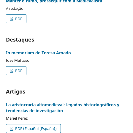
Manter o rumo, prosseguir com a Medievalista
A redação
PDF
Destaques
In memoriam de Teresa Amado
José Mattoso
PDF
Artigos
La aristocracia altomedieval: legados historiográficos y
tendencias de investigación
Mariel Pérez
PDF (Español (España))