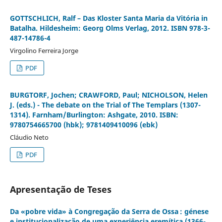
GOTTSCHLICH, Ralf – Das Kloster Santa Maria da Vitória in
Batalha. Hildesheim: Georg Olms Verlag, 2012. ISBN 978-3-
487-14786-4
Virgolino Ferreira Jorge
PDF
BURGTORF, Jochen; CRAWFORD, Paul; NICHOLSON, Helen
J. (eds.) - The debate on the Trial of The Templars (1307-
1314). Farnham/Burlington: Ashgate, 2010. ISBN:
9780754665700 (hbk); 9781409410096 (ebk)
Cláudio Neto
PDF
Apresentação de Teses
Da «pobre vida» à Congregação da Serra de Ossa : génese
e institucionalização de uma experiência eremítica (1366-