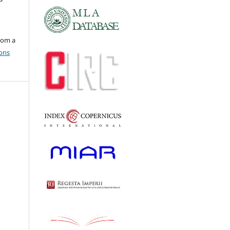
com a
ons