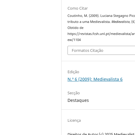
Como Citar
Coutinho, M. (2009). Luciana Stegagno Picc
tributo a uma Medievalista.
Medievalista
, (6
Obtido de
https://revistas.fcsh.unl.pt/medievalista/ar
ew/1104
Formatos Citação
Edição
N.º 6 (2009): Medievalista 6
Secção
Destaques
Licença
Direitos de Autor (c) 2025 Medievalist