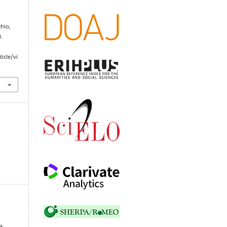
hio,
).
ticle/vi
a