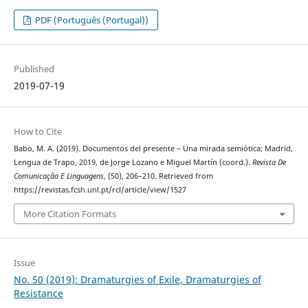
PDF (Português (Portugal))
Published
2019-07-19
How to Cite
Babo, M. A. (2019). Documentos del presente – Una mirada semiótica; Madrid,
Lengua de Trapo, 2019, de Jorge Lozano e Miguel Martín (coord.).
Revista De
Comunicação E Linguagens
, (50), 206–210. Retrieved from
https://revistas.fcsh.unl.pt/rcl/article/view/1527
More Citation Formats
Issue
No. 50 (2019): Dramaturgies of Exile, Dramaturgies of
Resistance