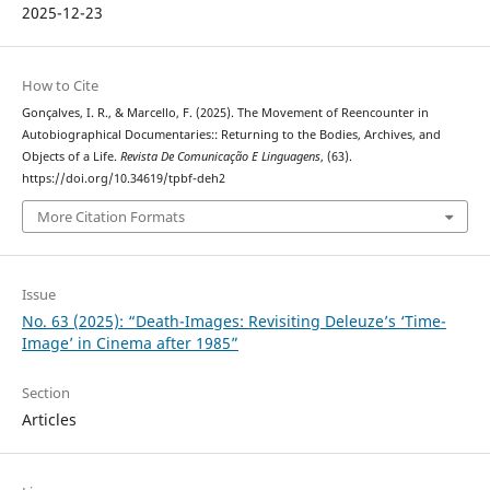
2025-12-23
How to Cite
Gonçalves, I. R., & Marcello, F. (2025). The Movement of Reencounter in
Autobiographical Documentaries:: Returning to the Bodies, Archives, and
Objects of a Life.
Revista De Comunicação E Linguagens
, (63).
https://doi.org/10.34619/tpbf-deh2
More Citation Formats
Issue
No. 63 (2025): “Death-Images: Revisiting Deleuze’s ‘Time-
Image’ in Cinema after 1985”
Section
Articles