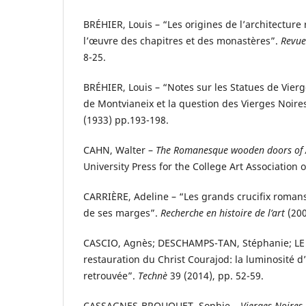
BRÉHIER, Louis – “Les origines de l’architectur
l’œuvre des chapitres et des monastères”.
Revue
8-25.
BRÉHIER, Louis – “Notes sur les Statues de Vie
de Montvianeix et la question des Vierges Noire
(1933) pp.193-198.
CAHN, Walter –
The Romanesque wooden doors of
University Press for the College Art Association 
CARRIÈRE, Adeline – “Les grands crucifix romans
de ses marges”.
Recherche en histoire de l’art
(200
CASCIO, Agnès; DESCHAMPS-TAN, Stéphanie; LE 
restauration du Christ Courajod: la luminosité
retrouvée”.
Technè
39 (2014), pp. 52-59.
CASSAGNES-BROUQUET, Sophie –
Vierges Noires