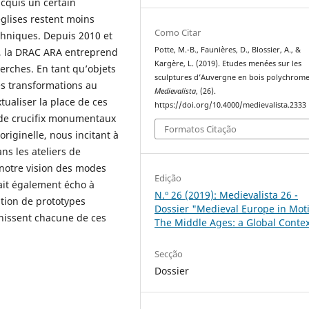
cquis un certain
églises restent moins
Como Citar
chniques. Depuis 2010 et
Potte, M.-B., Faunières, D., Blossier, A., &
s, la DRAC ARA entreprend
Kargère, L. (2019). Etudes menées sur les
herches. En tant qu’objets
sculptures d’Auvergne en bois polychrome
es transformations au
Medievalista
, (26).
tualiser la place de ces
https://doi.org/10.4000/medievalista.2333
 de crucifix monumentaux
Formatos Citação
riginelle, nous incitant à
ns les ateliers de
 notre vision des modes
Edição
ait également écho à
N.º 26 (2019): Medievalista 26 -
ation de prototypes
Dossier "Medieval Europe in Mot
inissent chacune de ces
The Middle Ages: a Global Conte
Secção
Dossier