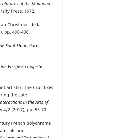
culptures of the Madonna
rsity Press, 1972.
au Christ noir de la
), pp. 490-496.
de Saint-Flour
. Paris:
Une Vierge en majesté
.
nt artists?: The Crucifixes
ring the Late
teractions in the Arts of
an
4/2 (2017), pp. 53-70.
entury French polychrome
aterials and
 Science and Technology 1
,