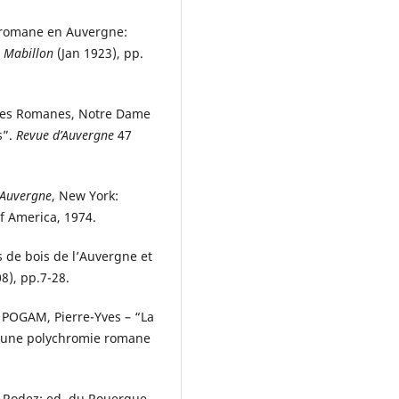
e romane en Auvergne:
 Mabillon
(Jan 1923), pp.
rges Romanes, Notre Dame
s”.
Revue d’Auvergne
47
 Auvergne
, New York:
of America, 1974.
 de bois de l’Auvergne et
8), pp.7-28.
POGAM, Pierre-Yves – “La
 d’une polychromie romane
. Rodez: ed. du Rouergue,