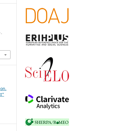
 .
ion.
xt”