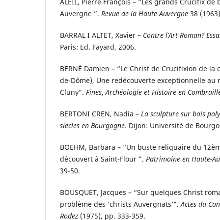
ALEIL, Pierre François – “Les grands Crucifix de 
Auvergne ”.
Revue de la Haute-Auvergne
38 (1963)
BARRAL I ALTET, Xavier –
Contre l’Art Roman? Essa
Paris: Ed. Fayard, 2006.
BERNÉ Damien – “Le Christ de Crucifixion de la 
de-Dôme), Une redécouverte exceptionnelle au
Cluny”.
Fines
,
Archéologie et Histoire en Combraill
BERTONI CREN, Nadia –
La sculpture sur bois po
siècles en Bourgogne
. Dijon: Université de Bourg
BOEHM, Barbara – “Un buste reliquaire du 12è
découvert à Saint-Flour ”.
Patrimoine en Haute-A
39-50.
BOUSQUET, Jacques – “Sur quelques Christ rom
problème des ‘christs Auvergnats’”.
Actes du Con
Rodez
(1975), pp. 333-359.