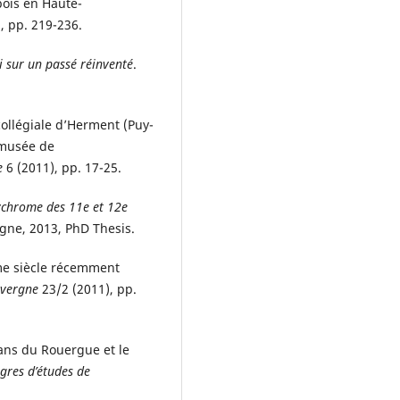
bois en Haute-
, pp. 219-236.
i sur un passé réinventé
.
collégiale d’Herment (Puy-
 musée de
e
6 (2011), pp. 17-25.
lychrome des 11e et 12e
ogne, 2013, PhD Thesis.
me siècle récemment
uvergne
23/2 (2011), pp.
ans du Rouergue et le
gres d’études de