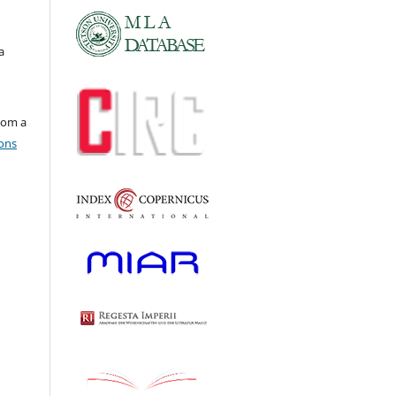
a
com a
ons