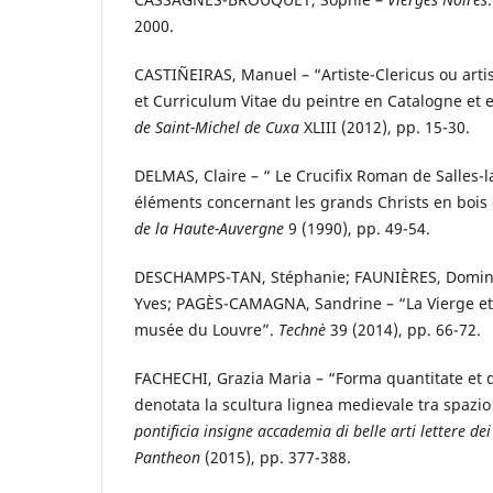
2000.
CASTIÑEIRAS, Manuel – “Artiste-Clericus ou arti
et Curriculum Vitae du peintre en Catalogne et
de Saint-Michel de Cuxa
XLIII (2012), pp. 15-30.
DELMAS, Claire – “ Le Crucifix Roman de Salles-
éléments concernant les grands Christs en bois
de la Haute-Auvergne
9 (1990), pp. 49-54.
DESCHAMPS-TAN, Stéphanie; FAUNIÈRES, Domini
Yves; PAGÈS-CAMAGNA, Sandrine – “La Vierge et 
musée du Louvre”.
Technè
39 (2014), pp. 66-72.
FACHECHI, Grazia Maria – “Forma quantitate et q
denotata la scultura lignea medievale tra spazio
pontificia insigne accademia di belle arti lettere dei
Pantheon
(2015), pp. 377-388.