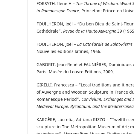
FORSYTH, Ilene H –
The Throne of Wisdom: Wood S
in Romanesque France
. Princeton: Princeton Unive
FOUILHERON, Joël – “Du bon Dieu de Saint-Flour 
Cathédrale”.
Revue de la Haute-Auvergne
39 (1965
FOUILHERON, Joël –
La Cathédrale de Saint-Pierre 
Nouvelles éditions latines, 1966.
GABORIT, Jean-René et FAUNIÈRES, Dominique.
Paris: Musée du Louvre Editions, 2009.
GIRELLI, Francesca – “Local traditions and itinera
of Auvergne and Wooden Sculpture in France du
Romanesque Period”.
Convivium, Exchanges and In
Medieval Europe, Byzantium, and the Mediterrane
KARGÈRE, Lucretia, Adriana RIZZO – “Twelfth-c
sculpture in The Metropolitan Museum of Art: m
techniques”.
Metropolitan Museum Studies in Art,