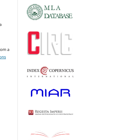
a
com a
ons