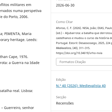
flitos militares em
2026-06-30
servados numa perspetiva
de do Porto, 2006.
Como Citar
Afonso, C. F. (2026). NISA, João; DIAS, Paul
(ed.) – Aljubarrota: a batalha que derrotou
ia; PIMENTA, Maria
castelhanos e mudou o curso da história d
porary heritage. Leeds:
Portugal. Estoril: Desassossego, 2025, 224 
Medievalista
, (40), 311–315.
https://doi.org/10.34619/vrho-nvia
athan Cape, 1976.
Formatos Citação
ota: a Guerra na Idade
Edição
N.º 40 (2026): Medievalista 40
atalha real. Lisboa:
Secção
Recensões
 – Guerreiro, senhor