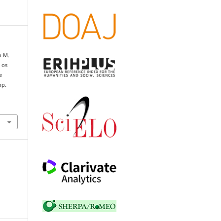
o M.
 os
e
pp.