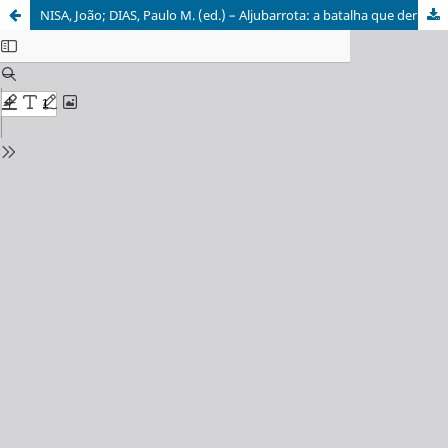
NISA, João; DIAS, Paulo M. (ed.) – Aljubarrota: a batalha que derrotou os castelhanos e mudou o curso da história de Portugal. Estoril: Desassossego, 2025, 224 pp.