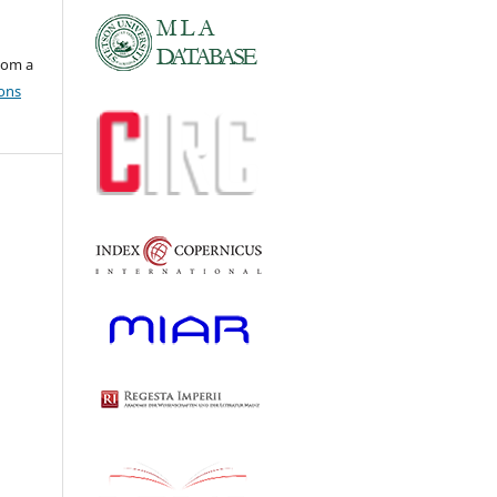
com a
ons