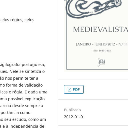
selos régios, selos
sigilografia portuguesa,
es. Nele se sintetiza o
ão nos permite ter a
omo forma de validação
PDF
icas e régia. É dada uma
uma possível explicação
marcou desde sempre a
Publicado
importância como
2012-01-01
 no seu escudo, como um
ia e à independência de