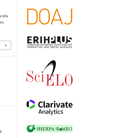
rafia
es.
a