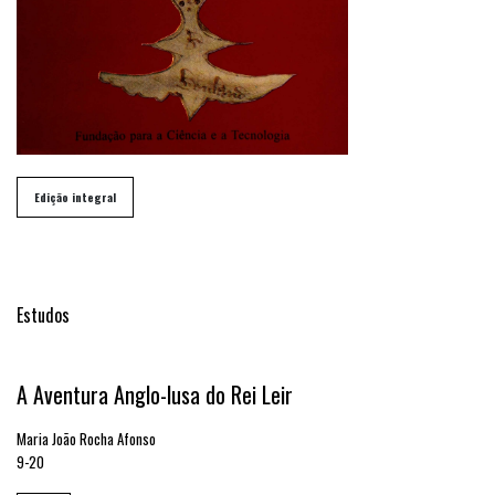
##issue.tableOfContents##
Edição integral
Sumário
Estudos
A Aventura Anglo-lusa do Rei Leir
Maria João Rocha Afonso
9-20