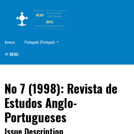
##plugins.themes.healthSciences.language.toggle##
Acesso
Português (Portugal)
MENU
No 7 (1998): Revista de
Estudos Anglo-
Portugueses
Issue Description