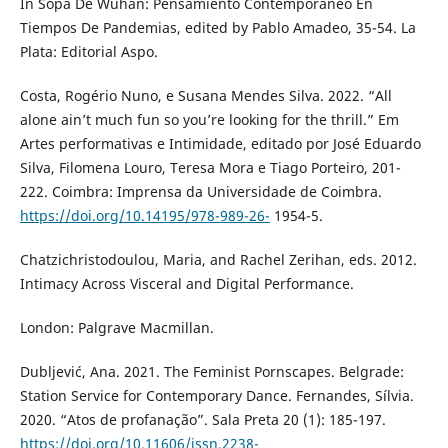
In Sopa De Wuhan: Pensamiento Contemporáneo En
Tiempos De Pandemias, edited by Pablo Amadeo, 35-54. La
Plata: Editorial Aspo.
Costa, Rogério Nuno, e Susana Mendes Silva. 2022. “All
alone ain’t much fun so you’re looking for the thrill.” Em
Artes performativas e Intimidade, editado por José Eduardo
Silva, Filomena Louro, Teresa Mora e Tiago Porteiro, 201-
222. Coimbra: Imprensa da Universidade de Coimbra.
https://doi.org/10.14195/978-989-26-
1954-5.
Chatzichristodoulou, Maria, and Rachel Zerihan, eds. 2012.
Intimacy Across Visceral and Digital Performance.
London: Palgrave Macmillan.
Dubljević, Ana. 2021. The Feminist Pornscapes. Belgrade:
Station Service for Contemporary Dance. Fernandes, Sílvia.
2020. “Atos de profanação”. Sala Preta 20 (1): 185-197.
https://doi.org/10.11606/issn.2238-