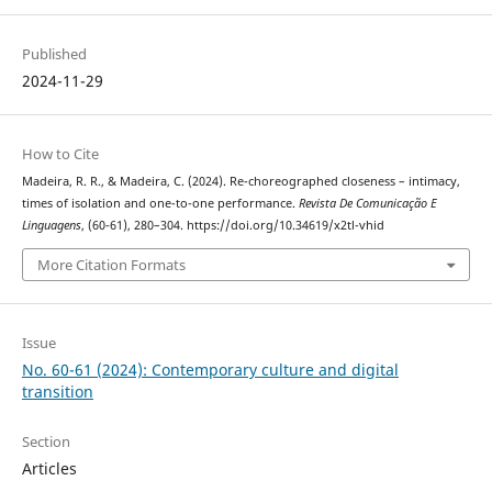
Published
2024-11-29
How to Cite
Madeira, R. R., & Madeira, C. (2024). Re-choreographed closeness – intimacy,
times of isolation and one-to-one performance.
Revista De Comunicação E
Linguagens
, (60-61), 280–304. https://doi.org/10.34619/x2tl-vhid
More Citation Formats
Issue
No. 60-61 (2024): Contemporary culture and digital
transition
Section
Articles