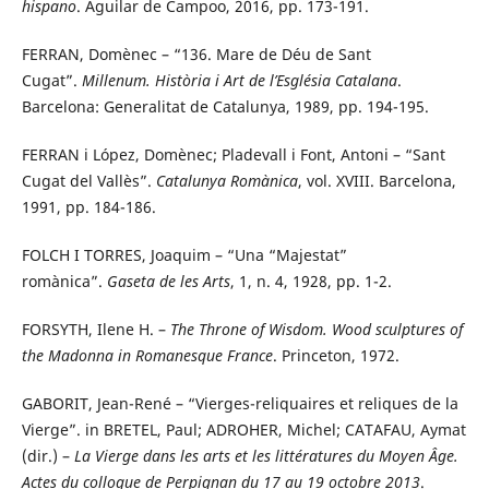
hispano
. Aguilar de Campoo, 2016, pp. 173-191.
FERRAN, Domènec – “136. Mare de Déu de Sant
Cugat”.
Millenum. Història i Art de l’Església Catalana
.
Barcelona: Generalitat de Catalunya, 1989, pp. 194-195.
FERRAN i López, Domènec; Pladevall i Font, Antoni – “Sant
Cugat del Vallès”.
Catalunya Romànica
, vol. XVIII. Barcelona,
1991, pp. 184-186.
FOLCH I TORRES, Joaquim – “Una “Majestat”
romànica”.
Gaseta de les Arts
, 1, n. 4, 1928, pp. 1-2.
FORSYTH, Ilene H. –
The Throne of Wisdom. Wood sculptures of
the Madonna in Romanesque France
. Princeton, 1972.
GABORIT, Jean-René – “Vierges-reliquaires et reliques de la
Vierge”. in BRETEL, Paul; ADROHER, Michel; CATAFAU, Aymat
(dir.) –
La Vierge dans les arts et les littératures du Moyen Âge.
Actes du colloque de Perpignan du 17 au 19 octobre 2013
.