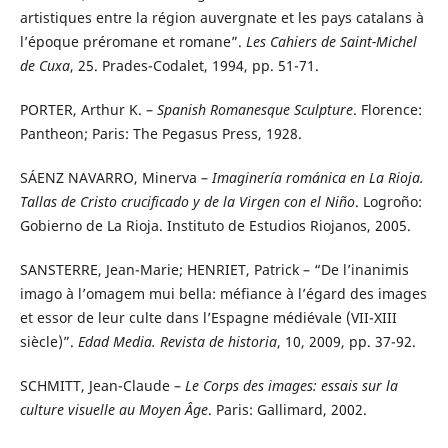
artistiques entre la région auvergnate et les pays catalans à
l’époque préromane et romane”.
Les Cahiers de Saint-Michel
de Cuxa
, 25. Prades-Codalet, 1994, pp. 51-71.
PORTER, Arthur K. –
Spanish Romanesque Sculpture
. Florence:
Pantheon; Paris: The Pegasus Press, 1928.
SÁENZ NAVARRO, Minerva –
Imaginería románica en La Rioja.
Tallas de Cristo crucificado y de la Virgen con el Niño
. Logroño:
Gobierno de La Rioja. Instituto de Estudios Riojanos, 2005.
SANSTERRE, Jean-Marie; HENRIET, Patrick – “De l’inanimis
imago à l’omagem mui bella: méfiance à l’égard des images
et essor de leur culte dans l’Espagne médiévale (VII-XIII
siècle)”.
Edad Media. Revista de historia
, 10, 2009, pp. 37-92.
SCHMITT, Jean-Claude –
Le Corps des images: essais sur la
culture visuelle au Moyen Âge
. Paris: Gallimard, 2002.