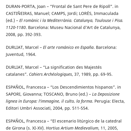
DURAN-PORTA, Joan – “Frontal de Sant Pere de Ripoll”. in
CASTIÑEIRAS, Manuel; CAMPS, Jordi; LORÉS, Immaculada
(ed.) –
El romànic i la Mediterrània. Catalunya, Toulouse i Pisa.
1120-1180
. Barcelona: Museu Nacional d’Art de Catalunya,
2008, pp. 392-393.
DURLIAT, Marcel –
El arte románico en España
. Barcelona:
Juventud, 1964.
DURLIAT, Marcel – “La signification des Majestés
catalanes”.
Cahiers Archéologiques
, 37, 1989, pp. 69-95.
ESPAÑOL, Francesca – “Los Descendimientos hispanos”. in
SAPORI, Giovanna; TOSCANO, Bruno (ed.) –
La Deposizione
lignea in Europa: l'immagine, il culto, la forma
. Perugia: Electa,
Editori Umbri Associati, 2004, pp. 511-554.
ESPAÑOL, Francesca – “El escenario litúrgico de la catedral
de Girona (s. XI-XV).
Hortius Artium Medievalium
, 11, 2005,