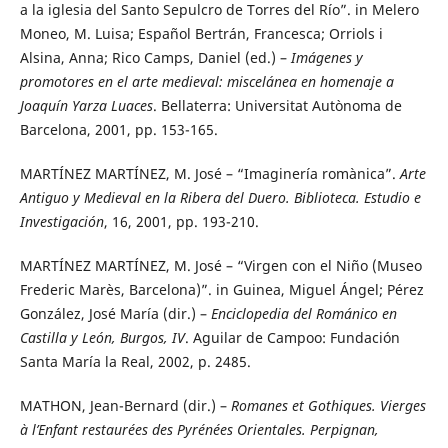
a la iglesia del Santo Sepulcro de Torres del Río”. in Melero
Moneo, M. Luisa; Español Bertrán, Francesca; Orriols i
Alsina, Anna; Rico Camps, Daniel (ed.) –
Imágenes y
promotores en el arte medieval: miscelánea en homenaje a
Joaquín Yarza Luaces
. Bellaterra: Universitat Autònoma de
Barcelona, 2001, pp. 153-165.
MARTÍNEZ MARTÍNEZ, M. José – “Imaginería romànica”.
Arte
Antiguo y Medieval en la Ribera del Duero. Biblioteca. Estudio e
Investigación
, 16, 2001, pp. 193-210.
MARTÍNEZ MARTÍNEZ, M. José – “Virgen con el Niño (Museo
Frederic Marès, Barcelona)”. in Guinea, Miguel Ángel; Pérez
González, José María (dir.) –
Enciclopedia del Románico en
Castilla y León, Burgos, IV
. Aguilar de Campoo: Fundación
Santa María la Real, 2002, p. 2485.
MATHON, Jean-Bernard (dir.) –
Romanes et Gothiques. Vierges
à l’Enfant restaurées des Pyrénées Orientales. Perpignan,