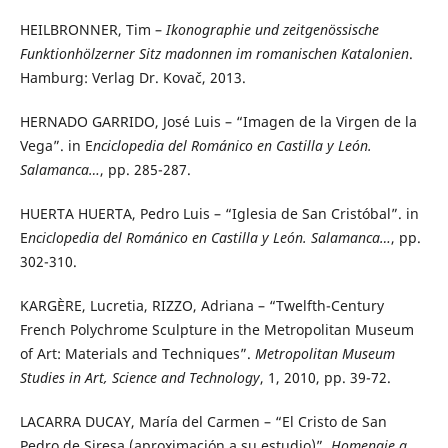
HEILBRONNER, Tim –
Ikonographie und zeitgenössische
Funktionhölzerner Sitz madonnen im romanischen Katalonien
.
Hamburg: Verlag Dr. Kovač, 2013.
HERNADO GARRIDO, José Luis – “Imagen de la Virgen de la
Vega”. in E
nciclopedia del Románico en Castilla y León.
Salamanca…
, pp. 285-287.
HUERTA HUERTA, Pedro Luis – “Iglesia de San Cristóbal”. in
E
nciclopedia del Románico en Castilla y León. Salamanca…
, pp.
302-310.
KARGÈRE, Lucretia, RIZZO, Adriana – “Twelfth-Century
French Polychrome Sculpture in the Metropolitan Museum
of Art: Materials and Techniques”.
Metropolitan Museum
Studies in Art, Science and Technology
, 1, 2010, pp. 39-72.
LACARRA DUCAY, María del Carmen – “El Cristo de San
Pedro de Siresa (aproximación a su estudio)”.
Homenaje a