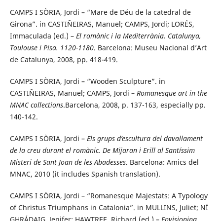
CAMPS I SÒRIA, Jordi – “Mare de Déu de la catedral de
Girona”. in CASTIÑEIRAS, Manuel; CAMPS, Jordi; LORÉS,
Immaculada (ed.) –
El romànic i la Mediterrània. Catalunya,
Toulouse i Pisa. 1120-1180
. Barcelona: Museu Nacional d’Art
de Catalunya, 2008, pp. 418-419.
CAMPS I SÒRIA, Jordi – “Wooden Sculpture”. in
CASTIÑEIRAS, Manuel; CAMPS, Jordi –
Romanesque art in the
MNAC collections
.Barcelona, 2008, p. 137-163, especially pp.
140-142.
CAMPS I SÒRIA, Jordi –
Els grups d’escultura del davallament
de la creu durant el romànic. De Mijaran i Erill al Santíssim
Misteri de Sant Joan de les Abadesses
. Barcelona: Amics del
MNAC, 2010 (it includes Spanish translation).
CAMPS I SÒRIA, Jordi – “Romanesque Majestats: A Typology
of Christus Triumphans in Catalonia”. in MULLINS, Juliet; NÍ
GHRÁDAIG, Jenifer; HAWTREE, Richard (ed.) –
Envisioning