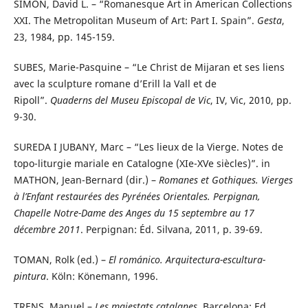
SIMON, David L. – “Romanesque Art in American Collections
XXI. The Metropolitan Museum of Art: Part I. Spain”.
Gesta
,
23, 1984, pp. 145-159.
SUBES, Marie-Pasquine – “Le Christ de Mijaran et ses liens
avec la sculpture romane d’Erill la Vall et de
Ripoll”.
Quaderns del Museu Episcopal de Vic
, IV, Vic, 2010, pp.
9-30.
SUREDA I JUBANY, Marc – “Les lieux de la Vierge. Notes de
topo-liturgie mariale en Catalogne (XIe-XVe siècles)”. in
MATHON, Jean-Bernard (dir.) –
Romanes et Gothiques. Vierges
à l’Enfant restaurées des Pyrénées Orientales. Perpignan,
Chapelle Notre-Dame des Anges du 15 septembre au 17
décembre 2011
. Perpignan: Éd. Silvana, 2011, p. 39-69.
TOMAN, Rolk (ed.) –
El románico. Arquitectura-escultura-
pintura
. Köln: Könemann, 1996.
TRENS, Manuel –
Les majestats catalanes
. Barcelona: Ed.