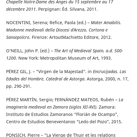
Chapelle Notre-Dame des Anges du 15 septembre au 17
décembre 2011
. Perpignan: Éd. Silvana, 2011.
NOCENTINI, Serena; Refice, Paola (ed.) –
Mater Amabilis.
Madonne medievali della Diocesi d’Arezzo, Cortona e
Sansepolcro
. Firenze: ArtoutMachietto Editore, 2012.
O’NEILL, John P. (ed.) –
The Art of Medieval Spain, a.d. 500-
1200
. New York: Metropolitan Museum of Art, 1993.
PÉREZ GIL, J. – “Virgen de la Majestad”. in
Encrucijadas. Las
Edades del Hombre, Catedral de Astorga
. Astorga, 2000, n. 17,
pp. 290-291.
PÉREZ MARTÍN, Sergio; FERNÁNDEZ MATEOS, Rubén –
La
imaginería medieval en Zamora (siglos XII-XVI)
. Zamora:
Instituto de Estudios Zamoranos “Florián de Ocampo”,
Centro de Estudios Beneventanos “Ledo del Pozo”, 2015.
PONSICH, Pierre – “La Vierge de Thuir et les relations