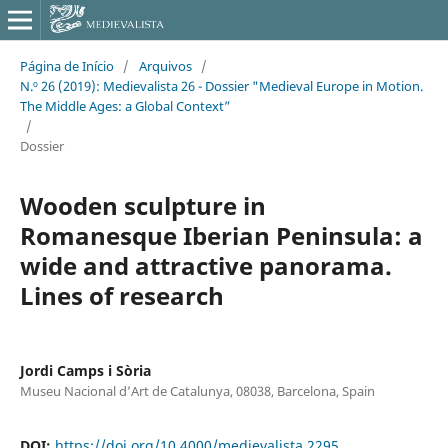
Página de Início
/
Arquivos
/
N.º 26 (2019): Medievalista 26 - Dossier "Medieval Europe in Motion.
The Middle Ages: a Global Context”
/
Dossier
Wooden sculpture in
Romanesque Iberian Peninsula: a
wide and attractive panorama.
Lines of research
Jordi Camps i Sòria
Museu Nacional d’Art de Catalunya, 08038, Barcelona, Spain
DOI:
https://doi.org/10.4000/medievalista.2295