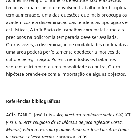
Ao mesmo tempo, o número de estudos sobre aspectos
técnicos e materiais que envolvem trabalho interdisciplinar
tem aumentado. Uma das questões que mais preocupa os
académicos é a disseminação das tendências tipológicas e
estilísticas. A influência de trabalhos com metal e metais
preciosos na policromia temperada deve ser avaliada.
Outras vezes, a disseminação de modalidades confinadas a
uma área poderá perfeitamente obedecer a motivos de
culto e peregrinação. Porém, nem todos os trabalhos
seguem estritamente uma modalidade ou outra. Outra
hipótese prende-se com a importação de alguns objectos.
Referências bibliográficas
ACÍN FANLO, José Luis –
Arquitectura románica: siglos X-XI, XII
y XIII. 5. Arte religioso de la Diócesis de Jaca
(Iglesias Costa,
Manuel; edición revisada y aumentada por Jose Luís Acin Fanlo
y Enrique Calvera Nerín)
. Zaragoza, 2009.