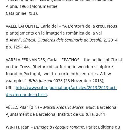
Alpha, 1966 (Monumentae
Cataloniae, XIII).
VALLE LAFUENTE, Carla del – “A L’entorn de la creu. Nous
plantejaments en la imatgeria romànica de la Val
d’Aran”.
Síntesi. Quaderns dels Seminaris de Besalú
, 2, 2014,
pp. 129-144.
VARELA FERNANDES, Carla – "PATHOS – the bodies of Christ
on the Cross. Rhetoricof suffering in wooden sculpture
found in Portugal, twelfth-fourteenth centuries. A few
examples".
RIHA Journal
0078 (28 November 2013),
URL:
http://www.riha-journal.org/articles/2013/2013-oct-
dec/fernandes-christ
.
VÉLEZ, Pilar (dir.) –
Museu Frederic Marès. Guia
. Barcelona:
Ajuntament de Barcelona, Institut de Cultura, 2011.
WIRTH, Jean –
L'Image à l'époque romane
. Paris: Editions du