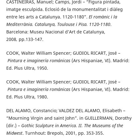
CASTIÑEIRAS, Manuel; Camps, Jordi – “Figura pintada,
imatge esculpida. Eclosió de la monumentalitat i diàleg
entre les arts a Catalunya. 1120-1180”.
El romànic i la
Mediterrània. Catalunya, Toulouse i Pisa. 1120-1180
.
Barcelona: Museu Nacional d’Art de Catalunya,
2008
,
pp.133-147.
COOK, Walter William Spencer; GUDIOL RICART, José –
Pintura e imaginería románicas
(Ars Hispaniae, VI). Madrid:
Ed. Plus Ultra, 1950.
COOK, Walter William Spencer; GUDIOL RICART, José –
Pintura e imaginería románicas
(Ars Hispaniae, VI). Madrid:
Ed. Plus Ultra, 1980.
DEL ALAMO, Constancio; VALDEZ DEL ALAMO, Elisabeth –
“Mourning Virgin and saint John”. in GUILLERMAN, Dorothy
(dir.) –
Gothic Sculpture in America. II. The Museums of the
Midwest
. Turnhout: Brepols, 2001, pp. 353-355.