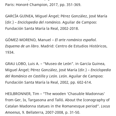
Paris: Honoré Champion, 2017, pp. 351-369.
GARCÍA GUINEA, Miguel Ángel; Pérez González, José María
(dir.) –
Enciclopedia del románico
. Aguilar de Campoo:
Fundación Santa María la Real, 2002-2018.
GÓMEZ-MORENO, Manuel –
El arte románico español.
Esquema de un libro
. Madrid: Centro de Estudios Históricos,
1934.
GRAU LOBO, Luis A. – “Museo de León”. in García Guinea,
Miguel Ángel; Pérez González, José María (dir.) –
Enciclopedia
del Románico en Castilla y León. León
. Aguilar de Campoo:
Fundación Santa María la Real, 2002, pp. 602-614.
HEILBRONNER, Tim – “The wooden ‘Chasuble Madonnas’
from Ger, Ix, Targasona and Talló. About the Iconography of
Catalan Madonna statues in the Romanesque period”.
Locus
Amoenus
, 9. Bellaterra, 2007-2008, p. 31-50.