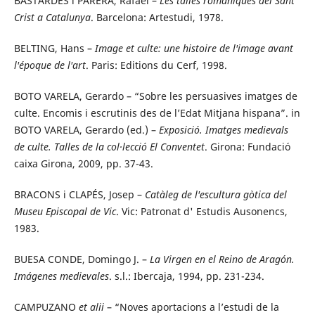
BASTARDES i PARERA, Rafael –
Les talles romàniques del Sant
Crist a Catalunya
. Barcelona: Artestudi, 1978.
BELTING, Hans –
Image et culte: une histoire de l'image avant
l'époque de l'art
. Paris: Editions du Cerf, 1998.
BOTO VARELA, Gerardo – “Sobre les persuasives imatges de
culte. Encomis i escrutinis des de l’Edat Mitjana hispana”. in
BOTO VARELA, Gerardo (ed.) –
Exposició. Imatges medievals
de culte. Talles de la col·lecció El Conventet
. Girona: Fundació
caixa Girona, 2009, pp. 37-43.
BRACONS i CLAPÉS, Josep –
Catàleg de l'escultura gòtica del
Museu Episcopal de Vic
. Vic: Patronat d' Estudis Ausonencs,
1983.
BUESA CONDE, Domingo J. –
La Virgen en el Reino de Aragón.
Imágenes medievales
. s.l.: Ibercaja, 1994, pp. 231-234.
CAMPUZANO
et alii
– “Noves aportacions a l’estudi de la