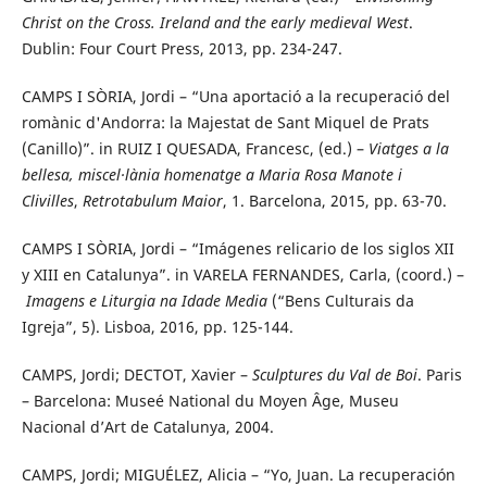
Christ on the Cross. Ireland and the early medieval West
.
Dublin: Four Court Press, 2013, pp. 234-247.
CAMPS I SÒRIA, Jordi – “Una aportació a la recuperació del
romànic d'Andorra: la Majestat de Sant Miquel de Prats
(Canillo)”. in RUIZ I QUESADA, Francesc, (ed.) –
Viatges a la
bellesa, miscel·lània homenatge a Maria Rosa Manote i
Clivilles
,
Retrotabulum Maior
, 1. Barcelona, 2015, pp. 63-70.
CAMPS I SÒRIA, Jordi – “Imágenes relicario de los siglos XII
y XIII en Catalunya”. in VARELA FERNANDES, Carla, (coord.) –
Imagens e Liturgia na Idade Media
(“Bens Culturais da
Igreja”, 5). Lisboa, 2016, pp. 125-144.
CAMPS, Jordi; DECTOT, Xavier –
Sculptures du Val de Boi
. Paris
– Barcelona: Museé National du Moyen Âge, Museu
Nacional d’Art de Catalunya, 2004.
CAMPS, Jordi; MIGUÉLEZ, Alicia – “Yo, Juan. La recuperación