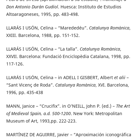
Don Antonio Durán Gudiol
. Huesca: Instituto de Estudios
Altoaragoneses, 1995, pp. 483-498.
LLARÁS I USÓN, Celina – “Marededéu”.
Catalunya Romànica
,
XXIII. Barcelona, 1988, pp. 151-152.
LLARÁS I USÓN, Celina – “La talla”.
Catalunya Romànica
,
XXVII. Barcelona: Fundació Enciclopèdia Catalana, 1998, pp.
117-126.
LLARÁS I USÓN, Celina – in ADELL I GISBERT, Albert
et alii
–
“Sant Vicenç de Roda”.
Catalunya Romànica
, XVI. Barcelona,
1996, pp. 435-438
MANN, Janice – “Crucifix”. in O’NEILL, John P. (ed.) –
The Art
of Medieval Spain, a.d. 500-1200
. New York: Metropolitan
Museum of Art, 1993,pp. 222-223.
MARTÍNEZ DE AGUIRRE, Javier – “Aproximación iconográfica