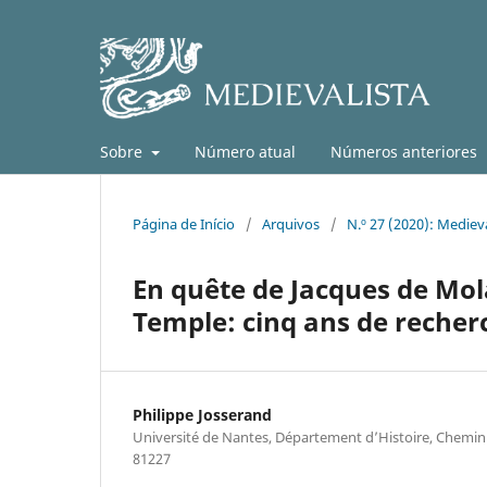
Sobre
Número atual
Números anteriores
Página de Início
/
Arquivos
/
N.º 27 (2020): Medieva
En quête de Jacques de Mol
Temple: cinq ans de recherc
Philippe Josserand
Université de Nantes, Département d’Histoire, Chemin 
81227