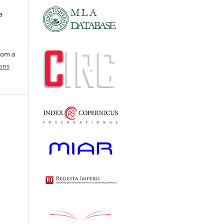
a
com a
ons