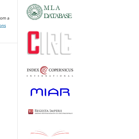
com a
ons