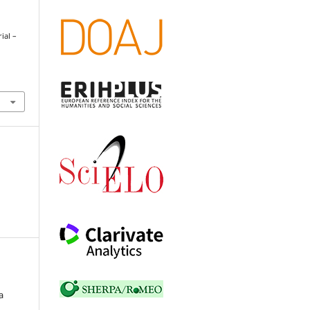
rial –
a