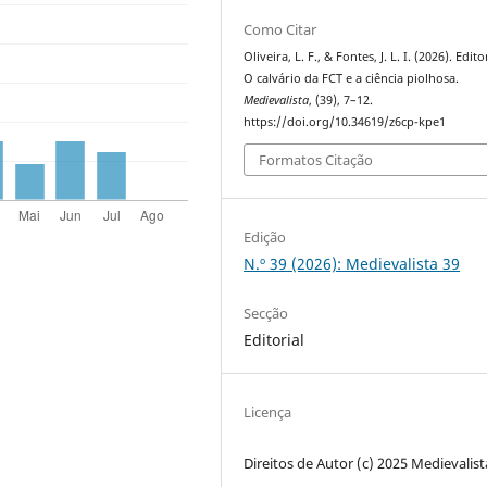
Como Citar
Oliveira, L. F., & Fontes, J. L. I. (2026). Edito
O calvário da FCT e a ciência piolhosa.
Medievalista
, (39), 7–12.
https://doi.org/10.34619/z6cp-kpe1
Formatos Citação
Edição
N.º 39 (2026): Medievalista 39
Secção
Editorial
Licença
Direitos de Autor (c) 2025 Medievalist