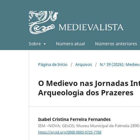
Sobre
Número atual
Números anteriores
Página de Início
/
Arquivos
/
N.º 39 (2026): Medieva
O Medievo nas Jornadas Inte
Arqueologia dos Prazeres
Isabel Cristina Ferreira Fernandes
IEM –NOVA; GEsOS; Museu Municipal de Palmela 2890-1
https://orcid.org/0000-0003-0725-7768