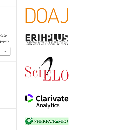
lista
,
jj-qoz2