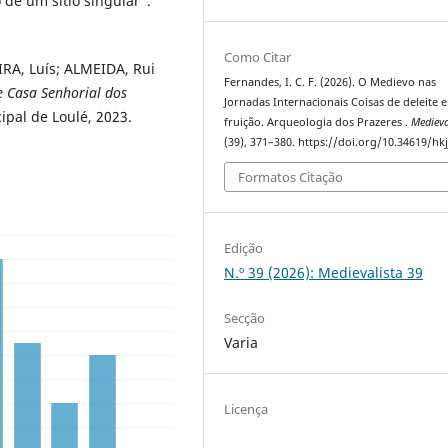
de um sítio singular”.
Como Citar
RA, Luís; ALMEIDA, Rui
Fernandes, I. C. F. (2026). O Medievo nas
e Casa Senhorial dos
Jornadas Internacionais Coisas de deleite e
ipal de Loulé, 2023.
fruição. Arqueologia dos Prazeres .
Medieva
(39), 371–380. https://doi.org/10.34619/hk
Formatos Citação
Edição
N.º 39 (2026): Medievalista 39
Secção
Varia
Licença