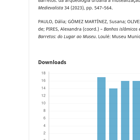
Barretos: da arqueologia urbana à musealização 
Medievalista
34 (2023), pp. 547–564.
PAULO, Dália; GÓMEZ MARTÍNEZ, Susana; OLIVEI
de; PIRES, Alexandra (coord.) –
Banhos islâmicos 
Barretos: do Lugar ao Museu
. Loulé: Museu Munic
Downloads