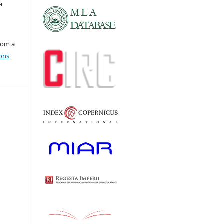
a
com a
ons