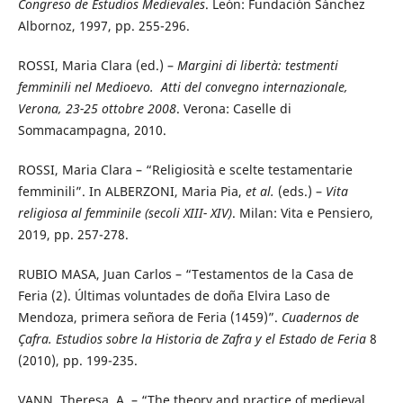
Congreso de Estudios Medievales
. León: Fundación Sánchez
Albornoz, 1997, pp. 255-296.
ROSSI, Maria Clara (ed.) –
Margini di libertà: testmenti
femminili nel Medioevo. Atti del convegno internazionale,
Verona, 23-25 ottobre 2008
. Verona: Caselle di
Sommacampagna, 2010.
ROSSI, Maria Clara – “Religiosità e scelte testamentarie
femminili”. In ALBERZONI, Maria Pia,
et al.
(eds.) –
Vita
religiosa al femminile (secoli XIII- XIV)
. Milan: Vita e Pensiero,
2019, pp. 257-278.
RUBIO MASA, Juan Carlos – “Testamentos de la Casa de
Feria (2). Últimas voluntades de doña Elvira Laso de
Mendoza, primera señora de Feria (1459)”.
Cuadernos de
Çafra. Estudios sobre la Historia de Zafra y el Estado de Feria
8
(2010), pp. 199-235.
VANN, Theresa. A. – “The theory and practice of medieval