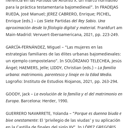
herencia en las
Partidas
de Alfonso X: un marco normativo
para la práctica testamentaria bajomedieval”. In FRADEJAS
RUEDA, José Manuel; JEREZ CABRERO, Enrique; PICHEL,
Enrique (eds.) –
Las
Siete Partidas
del Rey Sabio. Una
aproximación desde la filología digital y material.
Frankfurt am
Main-Madrid: Vervuert-Iberoamericana, 2021, pp. 223-249.
GARCÍA-FERNÁNDEZ, Miguel – “Las mujeres en las
estrategias familiares de las élites urbanas bajomedievales:
un ejemplo compostelano”. In SOLÓRZANO TELECHEA, Jesús
Ángel; HAEMERS, Jelle; LIDDY, Christian (eds.) –
La familia
urbana: matrimonio, parentesco y linaje en la Edad Media.
Logroño: Instituto de Estudios Riojanos, 2021, pp. 263-294.
GOODY, Jack –
La evolución de la familia y el del matrimonio en
Europa
. Barcelona: Herder, 1990.
GUERRERO NAVARRETE, Yolanda – “
Porque es duenna biuda e
bive onestamente
: El ‘privilegio de las viudas’ y su aplicación
en la Castilla de finales del siglo XV”. In LÓPEZ GREGORIS,