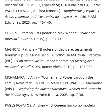
Rosario; MÓ ROMERO, Esperanza; GUTIÉRREZ VEGA, Clara;
PAGÈS POYATOS, Andrea (coords.) –
Imaginarios y espacios
de las violencias políticas contra las mujeres
. Madrid: UAM
Ediciones, 2023, pp. 115-140.
GUZZINI, Stefano – “El poder en Max Weber”.
Relaciones
Internacionales
30 (2015), pp. 97-115.
MAINONI, Patrizia – “Il potere di decidere: testamenti
femminili pugliesi nei secoli XIII-XIV”. In MAINONI, Patrizia
(ed.) –
“Con animo virile”. Donne e potere nel Mezzogiorno
medievale (secoli XI-XV)
. Rome: Viella, 2010, pp. 197-262.
MCNAMARA, Jo Ann – “Women and Power through the
Family Revisited”. In ERLER, Mary C.; KOWALESKI, Maryanne
(eds.) –
Gendering the Master Narrative: Women and Power in
the Middle Ages.
New York: Ithaca, 2003, pp. 7-30.
PAGÈS POYATOS, Andrea – “El Queenship como modelo