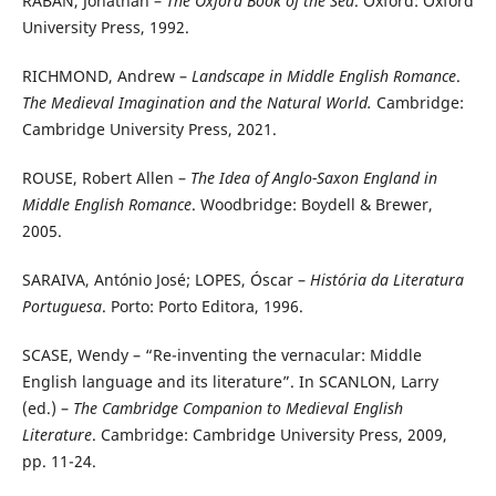
RABAN, Jonathan –
The Oxford Book of the Sea
. Oxford: Oxford
University Press, 1992.
RICHMOND, Andrew –
Landscape in Middle English Romance
.
The Medieval Imagination and the Natural World.
Cambridge:
Cambridge University Press, 2021.
ROUSE, Robert Allen –
The Idea of Anglo-Saxon England in
Middle English Romance
. Woodbridge: Boydell & Brewer,
2005.
SARAIVA, António José; LOPES, Óscar –
História da Literatura
Portuguesa
. Porto: Porto Editora, 1996.
SCASE, Wendy – “Re-inventing the vernacular: Middle
English language and its literature”. In SCANLON, Larry
(ed.) –
The Cambridge Companion to Medieval English
Literature
. Cambridge: Cambridge University Press, 2009,
pp. 11-24.