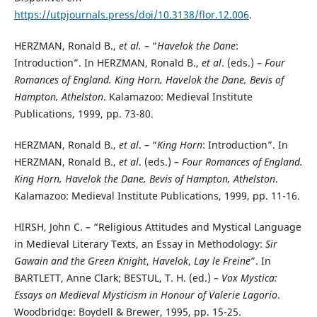
https://utpjournals.press/doi/10.3138/flor.12.006
.
HERZMAN, Ronald B.,
et al.
– “
Havelok the Dane
:
Introduction”. In HERZMAN, Ronald B.,
et al
. (eds.) –
Four
Romances of England. King Horn, Havelok the Dane, Bevis of
Hampton, Athelston
. Kalamazoo: Medieval Institute
Publications, 1999, pp. 73-80.
HERZMAN, Ronald B.,
et al
. – “
King Horn
: Introduction”. In
HERZMAN, Ronald B.,
et
al
. (eds.) –
Four Romances of England.
King Horn, Havelok the Dane, Bevis of Hampton, Athelston
.
Kalamazoo: Medieval Institute Publications, 1999, pp. 11-16.
HIRSH, John C. – “Religious Attitudes and Mystical Language
in Medieval Literary Texts, an Essay in Methodology:
Sir
Gawain and the Green Knight
,
Havelok
,
Lay le Freine
”. In
BARTLETT, Anne Clark; BESTUL, T. H. (ed.) –
Vox Mystica:
Essays on Medieval Mysticism in Honour of Valerie Lagorio
.
Woodbridge: Boydell & Brewer, 1995, pp. 15-25.