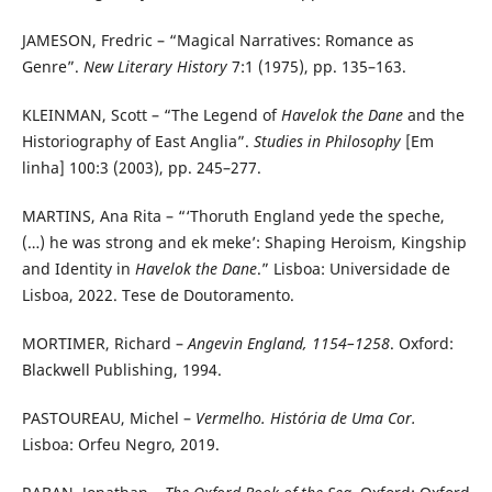
JAMESON, Fredric – “Magical Narratives: Romance as
Genre”.
New Literary History
7:1 (1975), pp. 135–163.
KLEINMAN, Scott – “The Legend of
Havelok the Dane
and the
Historiography of East Anglia”.
Studies in Philosophy
[Em
linha] 100:3 (2003), pp. 245–277.
MARTINS, Ana Rita – “‘Thoruth England yede the speche,
(…) he was strong and ek meke’: Shaping Heroism, Kingship
and Identity in
Havelok the Dane
.” Lisboa: Universidade de
Lisboa, 2022. Tese de Doutoramento.
MORTIMER, Richard –
Angevin England, 1154–1258
. Oxford:
Blackwell Publishing, 1994.
PASTOUREAU, Michel –
Vermelho.
História de Uma Cor.
Lisboa: Orfeu Negro, 2019.