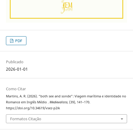
PDF
Publicado
2026-01-01
Como Citar
Martins, A. R. (2026). “both see and sonde”: Viagem marítima e identidade no
Romance em Inglês Médio .
Medievalista
, (39), 141–170.
https://doi.org/10.34619/vsez-p2ik
Formatos Citação