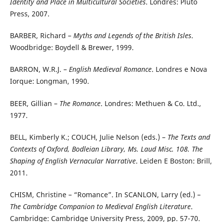
Identity and Place in Multicultural Societies
. Londres: Pluto
Press, 2007.
BARBER, Richard –
Myths and Legends of the British Isles
.
Woodbridge: Boydell & Brewer, 1999.
BARRON, W.R.J. –
English Medieval Romance
. Londres e Nova
Iorque: Longman, 1990.
BEER, Gillian –
The Romance
. Londres: Methuen & Co. Ltd.,
1977.
BELL, Kimberly K.; COUCH, Julie Nelson (eds.) –
The Texts and
Contexts of Oxford, Bodleian Library, Ms. Laud Misc. 108. The
Shaping of English Vernacular Narrative
. Leiden E Boston: Brill,
2011.
CHISM, Christine – “Romance”. In SCANLON, Larry (ed.) –
The Cambridge Companion to Medieval English Literature
.
Cambridge: Cambridge University Press, 2009, pp. 57-70.