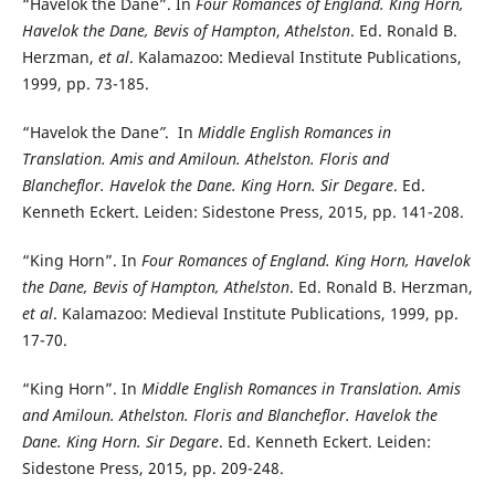
“Havelok the Dane”. In
Four Romances of England. King Horn,
Havelok the Dane, Bevis of Hampton
,
Athelston
. Ed. Ronald B.
Herzman,
et al
. Kalamazoo: Medieval Institute Publications,
1999, pp. 73-185.
“Havelok the Dane
”
. In
Middle English Romances in
Translation. Amis and Amiloun. Athelston. Floris and
Blancheflor. Havelok the Dane. King Horn. Sir Degare
. Ed.
Kenneth Eckert. Leiden: Sidestone Press, 2015, pp. 141-208.
“King Horn”. In
Four Romances of England. King Horn, Havelok
the Dane, Bevis of Hampton, Athelston
. Ed. Ronald B. Herzman,
et al
. Kalamazoo: Medieval Institute Publications, 1999, pp.
17-70.
“King Horn”. In
Middle English Romances in Translation. Amis
and Amiloun. Athelston. Floris and Blancheflor. Havelok the
Dane. King Horn. Sir Degare
. Ed. Kenneth Eckert. Leiden:
Sidestone Press, 2015, pp. 209-248.