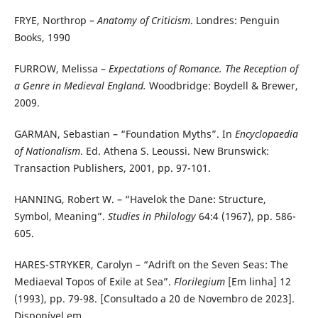
FRYE, Northrop –
Anatomy of Criticism
. Londres: Penguin
Books, 1990
FURROW, Melissa –
Expectations of Romance. The Reception of
a Genre in Medieval England.
Woodbridge: Boydell & Brewer,
2009.
GARMAN, Sebastian – “Foundation Myths”. In
Encyclopaedia
of Nationalism
. Ed. Athena S. Leoussi. New Brunswick:
Transaction Publishers, 2001, pp. 97-101.
HANNING, Robert W. – “Havelok the Dane: Structure,
Symbol, Meaning”.
Studies in Philology
64:4 (1967), pp. 586-
605.
HARES-STRYKER, Carolyn – “Adrift on the Seven Seas: The
Mediaeval Topos of Exile at Sea”.
Florilegium
[Em linha] 12
(1993), pp. 79-98. [Consultado a 20 de Novembro de 2023].
Disponível em