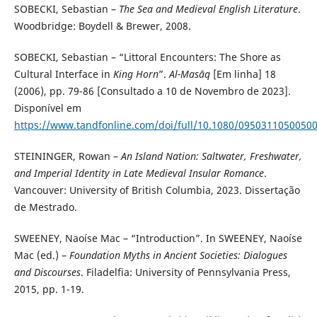
SOBECKI, Sebastian –
The Sea and Medieval English Literature
.
Woodbridge: Boydell & Brewer, 2008.
SOBECKI, Sebastian – “Littoral Encounters: The Shore as
Cultural Interface in
King Horn
”.
Al-Masāq
[Em linha] 18
(2006), pp. 79-86 [Consultado a 10 de Novembro de 2023].
Disponível em
https://www.tandfonline.com/doi/full/10.1080/0950311050050
STEININGER, Rowan –
An Island Nation: Saltwater, Freshwater,
and Imperial Identity in Late Medieval Insular Romance
.
Vancouver: University of British Columbia, 2023. Dissertação
de Mestrado.
SWEENEY, Naoíse Mac – “Introduction”. In SWEENEY, Naoíse
Mac (ed.) –
Foundation Myths in Ancient Societies: Dialogues
and Discourses
. Filadelfia: University of Pennsylvania Press,
2015, pp. 1-19.