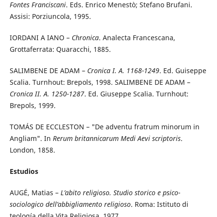
Fontes Franciscani
. Eds. Enrico Menestò; Stefano Brufani.
Assisi: Porziuncola, 1995.
IORDANI A IANO –
Chronica
. Analecta Francescana,
Grottaferrata: Quaracchi, 1885.
SALIMBENE DE ADAM –
Cronica I. A. 1168-1249
. Ed. Guiseppe
Scalia. Turnhout: Brepols, 1998. SALIMBENE DE ADAM –
Cronica II. A. 1250-1287
. Ed. Giuseppe Scalia. Turnhout:
Brepols, 1999.
TOMÁS DE ECCLESTON – "De adventu fratrum minorum in
Angliam". In
Rerum britannicarum Medi Aevi scriptoris
.
London, 1858.
Estudios
AUGÉ, Matias –
L’abito religioso. Studio storico e psico-
sociologico dell’abbigliamento religioso
. Roma: Istituto di
teología della Vita Religiosa, 1977.