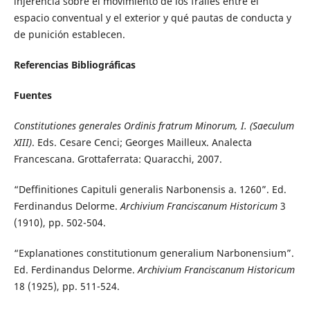
injerencia sobre el movimiento de los frailes entre el
espacio conventual y el exterior y qué pautas de conducta y
de punición establecen.
Referencias Bibliográficas
Fuentes
Constitutiones generales Ordinis fratrum Minorum, I. (Saeculum
XIII)
. Eds. Cesare Cenci; Georges Mailleux. Analecta
Francescana. Grottaferrata: Quaracchi, 2007.
“Deffinitiones Capituli generalis Narbonensis a. 1260”. Ed.
Ferdinandus Delorme.
Archivium Franciscanum Historicum
3
(1910), pp. 502-504.
“Explanationes constitutionum generalium Narbonensium”.
Ed. Ferdinandus Delorme.
Archivium Franciscanum Historicum
18 (1925), pp. 511-524.