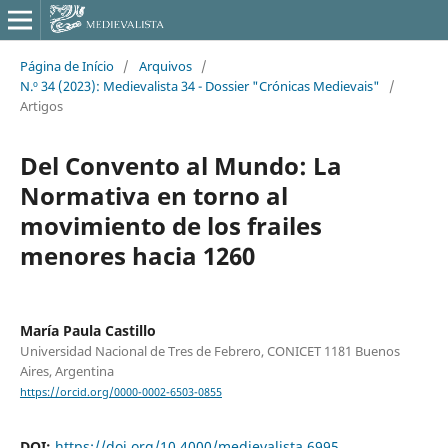
Página de Início
/
Arquivos
/
N.º 34 (2023): Medievalista 34 - Dossier "Crónicas Medievais"
/
Artigos
Del Convento al Mundo: La
Normativa en torno al
movimiento de los frailes
menores hacia 1260
María Paula Castillo
Universidad Nacional de Tres de Febrero, CONICET 1181 Buenos
Aires, Argentina
https://orcid.org/0000-0002-6503-0855
DOI:
https://doi.org/10.4000/medievalista.6995