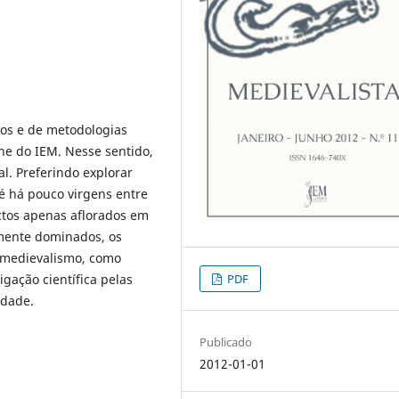
vos e de metodologias
ine do IEM. Nesse sentido,
l. Preferindo explorar
té há pouco virgens entre
ctos apenas aflorados em
emente dominados, os
 medievalismo, como
PDF
igação científica pelas
idade.
Publicado
2012-01-01