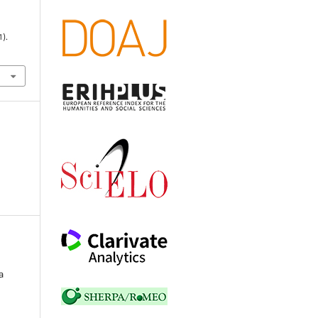
1).
a