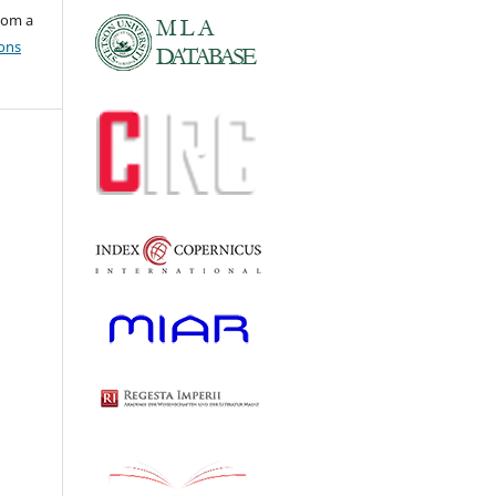
com a
ons