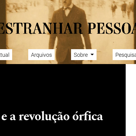
tual
Arquivos
Sobre
Pesquis
 a revolução órfica