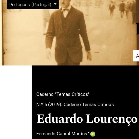
Menu Admin
Saltar para menu de navegação principal
Saltar para conteúdo principal
Saltar para rodapé do site
Alterar o idioma. O idioma atual é:
Português (Portugal)
A
Menu principal
Caderno "Temas Críticos"
N.º 6 (2019): Caderno Temas Críticos
Eduardo Lourenço e
▸
Fernando Cabral Martins