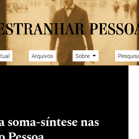
tual
Arquivos
Sobre
Pesquis
a soma-síntese nas
o Pessoa