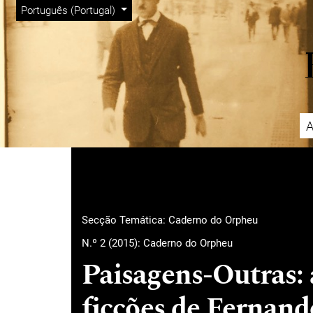
Menu Admin
Saltar para menu de navegação principal
Saltar para conteúdo principal
Saltar para rodapé do site
Alterar o idioma. O idioma atual é:
Português (Portugal)
A
Menu principal
Secção Temática: Caderno do Orpheu
N.º 2 (2015): Caderno do Orpheu
Paisagens-Outras: 
ficções de Fernand