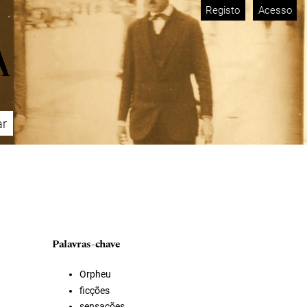
Registo
Acesso
ar
Palavras-chave
Orpheu
ficções
sensações