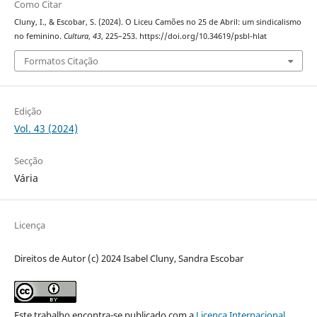
Como Citar
Cluny, I., & Escobar, S. (2024). O Liceu Camões no 25 de Abril: um sindicalismo
no feminino.
Cultura
,
43
, 225–253. https://doi.org/10.34619/psbl-hlat
Formatos Citação
Edição
Vol. 43 (2024)
Secção
Vária
Licença
Direitos de Autor (c) 2024 Isabel Cluny, Sandra Escobar
Este trabalho encontra-se publicado com a
Licença Internacional