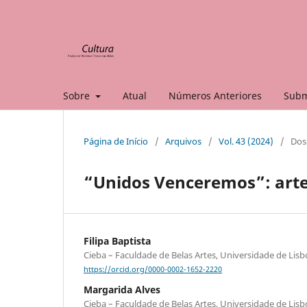
Sobre
Atual
Números Anteriores
Subm
Página de Início
/
Arquivos
/
Vol. 43 (2024)
/
Doss
“Unidos Venceremos”: arte
Filipa Baptista
Cieba – Faculdade de Belas Artes, Universidade de Lisb
https://orcid.org/0000-0002-1652-2220
Margarida Alves
Cieba – Faculdade de Belas Artes, Universidade de Lisb