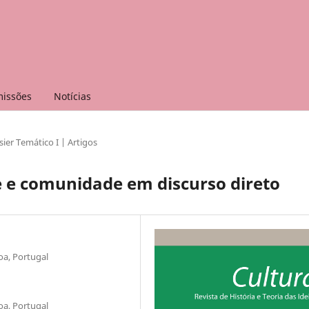
issões
Notícias
ier Temático I | Artigos
 e comunidade em discurso direto
oa, Portugal
oa, Portugal