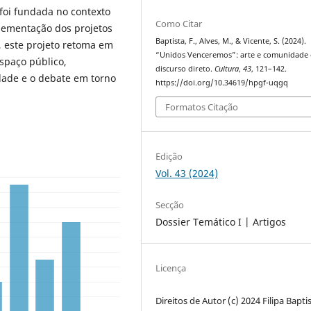
 foi fundada no contexto
Como Citar
plementação dos projetos
Baptista, F., Alves, M., & Vicente, S. (2024).
 este projeto retoma em
“Unidos Venceremos”: arte e comunidade
spaço público,
discurso direto.
Cultura
,
43
, 121–142.
ade e o debate em torno
https://doi.org/10.34619/hpgf-uqgq
Formatos Citação
Edição
Vol. 43 (2024)
Secção
Dossier Temático I | Artigos
Licença
Direitos de Autor (c) 2024 Filipa Baptis