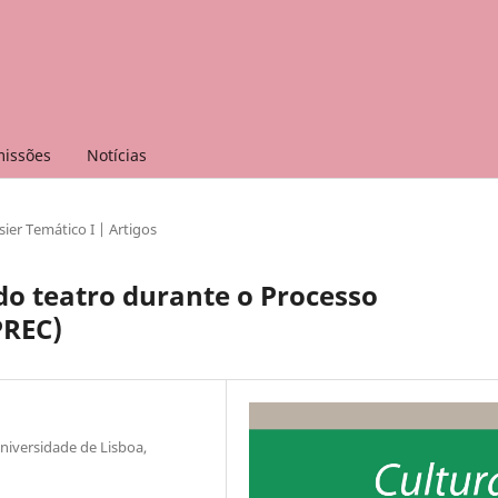
issões
Notícias
ier Temático I | Artigos
do teatro durante o Processo
PREC)
niversidade de Lisboa,