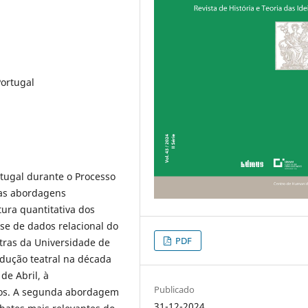
Portugal
rtugal durante o Processo
uas abordagens
ura quantitativa dos
se de dados relacional do
PDF
tras da Universidade de
dução teatral na década
de Abril, à
Publicado
pos. A segunda abordagem
31-12-2024