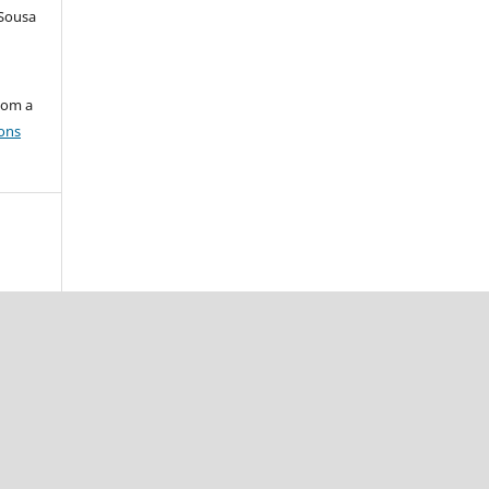
 Sousa
com a
ons