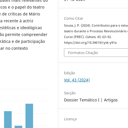
ebates mais relevantes do
cos e o papel do teatro
 de críticas de Mário
Como Citar
a recente à actriz
Sousa, J. P. (2024). Contributos para o est
estéticas e ideológicas
teatro durante o Processo Revolucionário
ção permite compreender
Curso (PREC).
Cultura
,
43
, 63–92.
ática e de participação
https://doi.org/10.34619/rysk-y91a
ar no contexto
Formatos Citação
Edição
Vol. 43 (2024)
Secção
Dossier Temático I | Artigos
Licença