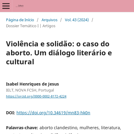
Página de Início
/
Arquivos
/
Vol. 43 (2024)
/
Dossier Temático I | Artigos
Violência e solidão: o caso do
aborto. Um diálogo literário e
cultural
Isabel Henriques de Jesus
IELT, NOVA FCSH, Portugal
https://orcid.org/0000-0002-8172-4224
DOI:
https://doi.org/10.34619/mn83-hk0n
Palavras-chave:
aborto clandestino, mulheres, literatura,